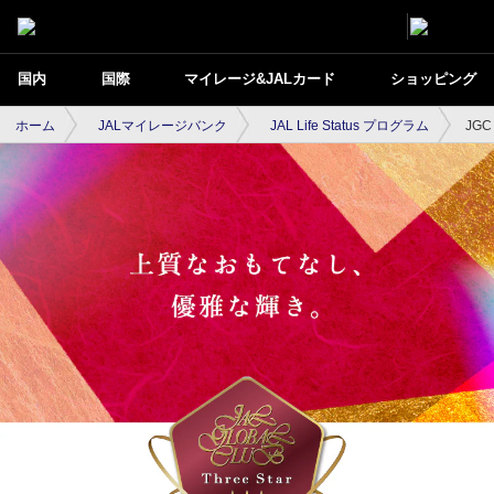
国内
国際
マイレージ&JALカード
ショッピング
ホーム
JALマイレージバンク
JAL Life Status プログラム
JGC 
JGC Three Star（JALのサービス）