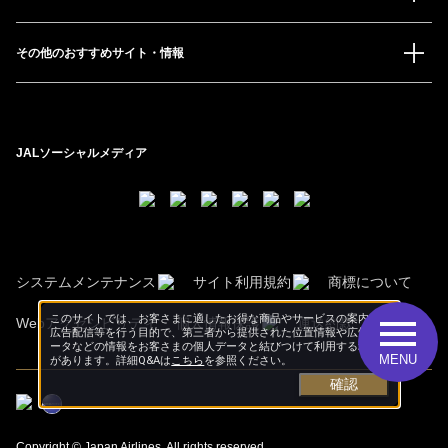
その他のおすすめサイト・情報
JALソーシャルメディア
システムメンテナンス
サイト利用規約
商標について
このサイトでは、お客さまに適したお得な商品やサービスの案内、
Webアクセシビリティ
個人情報保護
運送約款
広告配信等を行う目的で、第三者から提供された位置情報や広告デ
ータなどの情報をお客さまの個人データと結びつけて利用する場合
MENU
があります。詳細Q&Aは
こちら
を参照ください。
確認
Copyright © Japan Airlines. All rights reserved.