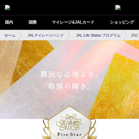
国内
国際
マイレージ&JALカード
ショッピング
ホーム
JALマイレージバンク
JAL Life Status プログラム
JGC 
JGC Five Star（JALのサービス）