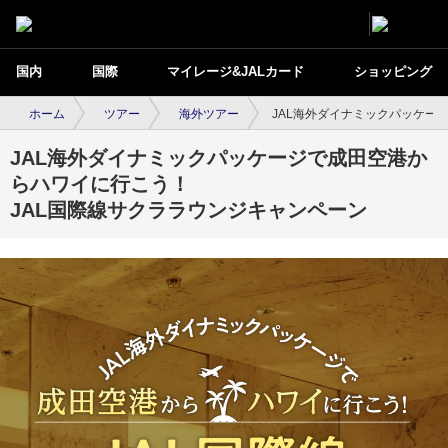
国内
国際
マイレージ&JALカード
ショッピング
ホーム
ツアー
海外ツアー
JAL海外ダイナミックパッケー
JAL海外ダイナミックパッケージで成田空港か
らハワイに行こう！
JAL国際線サクララウンジキャンペーン