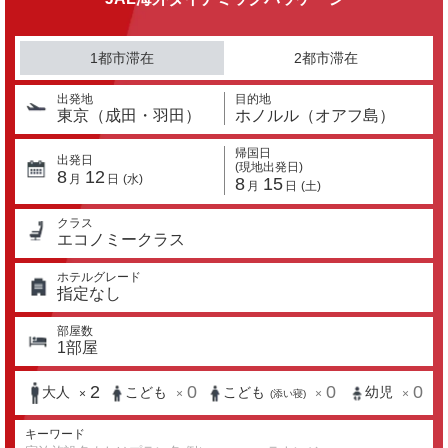
1都市滞在
2都市滞在
出発地
目的地
東京（成田・羽田）
ホノルル（オアフ島）
帰国日
出発日
(現地出発日)
8
12
月
日
(水)
8
15
月
日
(土)
クラス
エコノミークラス
ホテルグレード
指定なし
部屋数
1
部屋
2
0
0
0
大人
こども
こども
幼児
×
×
×
×
(添い寝)
キーワード