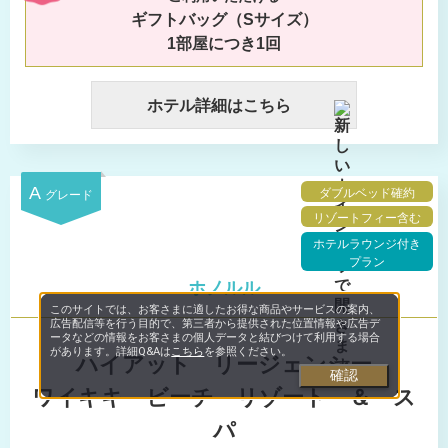
ギフトバッグ（Sサイズ）
1部屋につき1回
ホテル詳細はこちら
A
ダブルベッド確約
グレード
リゾートフィー含む
ホテルラウンジ付き
プラン
ホノルル
このサイトでは、お客さまに適したお得な商品やサービスの案内、
広告配信等を行う目的で、第三者から提供された位置情報や広告デ
ータなどの情報をお客さまの個人データと結びつけて利用する場合
があります。詳細Q&Aは
こちら
を参照ください。
ハイアット リージェンシー
確認
ワイキキ
ビーチ リゾート ＆ ス
パ