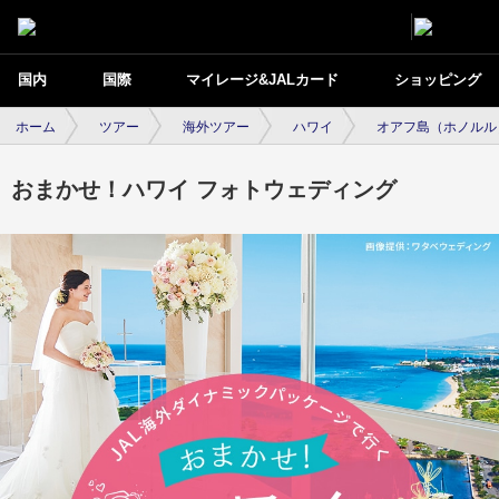
国内
国際
マイレージ&JALカード
ショッピング
ホーム
ツアー
海外ツアー
ハワイ
オアフ島（ホノルル
おまかせ！ハワイ フォトウェディング