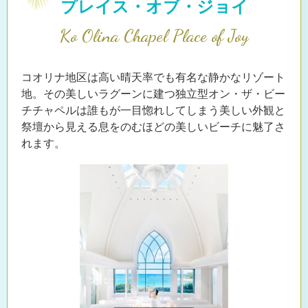
プレイス・オブ・ジョイ
Ko Olina Chapel Place of Joy
コオリナ地区は高い晴天率でも有名な静かなリゾート
地。その美しいラグーンに建つ独立型オン・ザ・ビー
チチャペルは
誰もが一目惚れしてしまう美しい外観と
祭壇から見える息をのむほどの美しいビーチに魅了さ
れます。