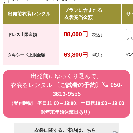
プランに含まれる
出発前衣装レンタル
サ
衣裳充当金額
1～
88,000円
ドレス上限金額
（税込）
フ
63,800円
タキシード上限金額
YA
（税込）
出発前にゆっくり選んで、
call
衣裳をレンタル
〔ご試着の予約〕
050-
3613-9555
（受付時間 平日11:00～19:00、土日祝10:00～19:00
※年末年始休業日あり）
衣裳に関するご案内はこちら