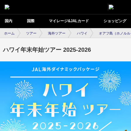
国内
国際
マイレージ&JALカード
ショッピング
ホーム
ツアー
海外ツアー
ハワイ
オアフ島（ホノルル
ハワイ年末年始ツアー 2025-2026