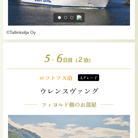
©Tallinksilja Oy
5
6
2
・
日目（
泊）
ロフトフス泊
Aグレード
ウレンスヴァング
フィヨルド側のお部屋