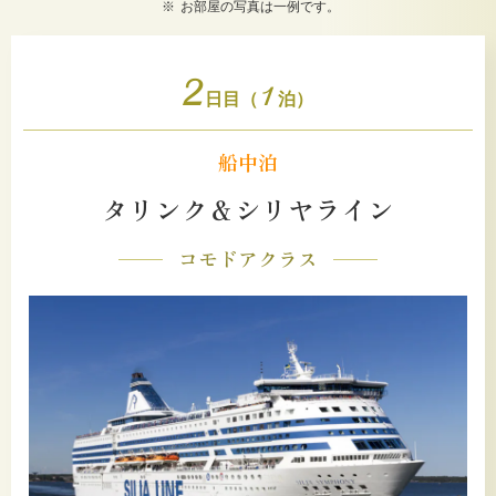
お部屋の写真は一例です。
2
1
日目（
泊）
船中泊
タリンク＆シリヤライン
コモドアクラス