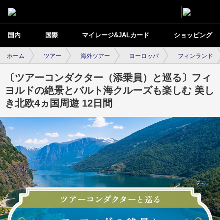
国内
国際
マイレージ&JALカード
ショッピング
ホーム
ツアー
海外ツアー
ヨーロッパ
フィンランド
〔ツアーコンダクター（添乗員）と巡る〕フィ
ヨルドの絶景とバルト海クルーズも楽しむ 美し
き北欧4ヵ国周遊 12日間