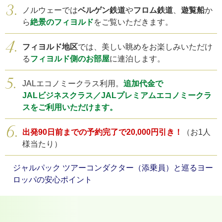
ノルウェーでは
ベルゲン鉄道
や
フロム鉄道
、
遊覧船
か
ら
絶景のフィヨルド
をご覧いただきます。
フィヨルド地区
では、美しい眺めをお楽しみいただけ
る
フィヨルド側のお部屋
に連泊します。
JALエコノミークラス利用。
追加代金で
JALビジネスクラス／JALプレミアムエコノミークラ
スをご利用いただけます。
出発90日前までの予約完了で20,000円引き！
（お1人
様当たり）
ジャルパック ツアーコンダクター（添乗員）と巡るヨー
ロッパの安心ポイント