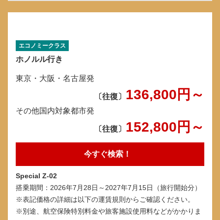
エコノミークラス
ホノルル行き
東京・大阪・名古屋発
136,800
円～
〔往復〕
その他国内対象都市発
152,800
円～
〔往復〕
今すぐ検索！
Special Z-02
搭乗期間：2026年7月28日～2027年7月15日（旅行開始分）
※表記価格の詳細は以下の運賃規則からご確認ください。
※別途、航空保険特別料金や旅客施設使用料などがかかりま