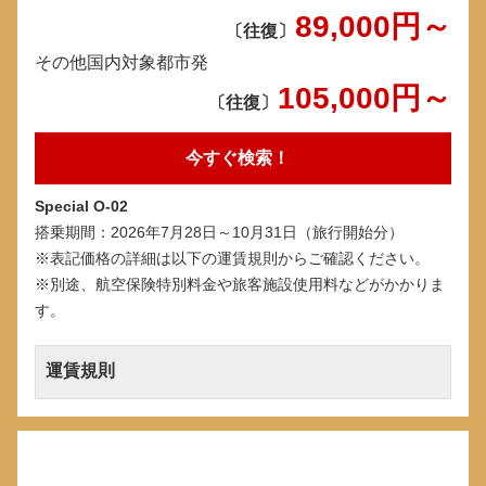
89
,000
円～
〔往復〕
その他国内対象都市発
105,000
円～
〔往復〕
今すぐ検索！
Special O-02
搭乗期間：2026年7月28日～10月31日（旅行開始分）
※表記価格の詳細は以下の運賃規則からご確認ください。
※別途、航空保険特別料金や旅客施設使用料などがかかりま
す。
運賃規則