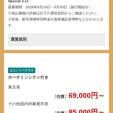
Special Z-IJ
搭乗期間：2026年8月14日～9月30日（旅行開始分）
※表記価格の詳細は以下の運賃規則からご確認ください。
※別途、航空保険特別料金や旅客施設使用料などがかかりま
す。
運賃規則
エコノミークラス
ホーチミンシティ行き
東京発
69,000
円～
〔往復〕
その他国内対象都市発
85,000
円～