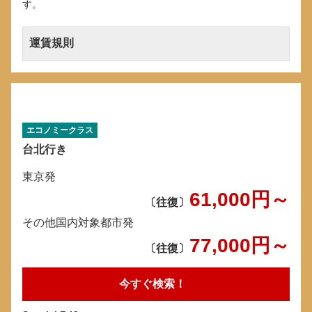
す。
運賃規則
エコノミークラス
台北行き
東京発
61,000円～
〔往復〕
その他国内対象都市発
77,000円～
〔往復〕
今すぐ検索！