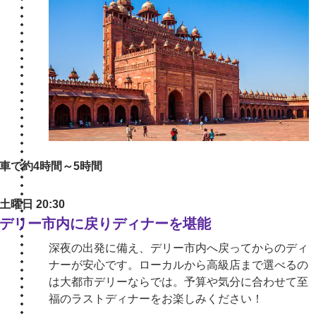
車で約4時間～5時間
土曜日 20:30
デリー市内に戻りディナーを堪能
深夜の出発に備え、デリー市内へ戻ってからのディ
ナーが安心です。ローカルから高級店まで選べるの
は大都市デリーならでは。予算や気分に合わせて至
福のラストディナーをお楽しみください！