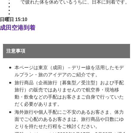
で疲れた体を休めているうちに、日本に到着です。
日曜日 15:10
成田空港到着
注意事項
本ページは東京（成田）－デリー線を活用したモデ
ルプラン・旅のアイデアのご紹介です。
旅行商品（企画旅行［募集型／受注型］および手配
旅行）の販売ではありませんので航空券・現地移
動・飲食などの手配はお客さまご自身で行っていた
だく必要があります。
海外旅行や個人手配にご不安のあるお客さま、体力
面でご心配のあるお客さまは、旅行商品や日数にゆ
とりを持たせた行程をご検討ください。