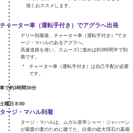
強くおススメします。
チャーター車（運転手付き）でアグラへ出発
デリー到着後、チャーター車（運転手付き）*でタ
ージ・マハルのあるアグラへ。
高速道路を使い、スムーズに進めば約3時間半で到
着です。
チャーター車（運転手付き）は自己手配が必要
です。
車で約3時間30分
土曜日 8:00
タージ・マハル到着
タージ・マハルは、ムガル皇帝シャー・ジャハーン
が最愛の妻のために建てた、白亜の総大理石の墓廟