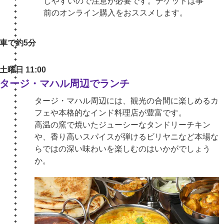
しやすいので注意が必要です。チケットは事
前のオンライン購入をおススメします。
車で約5分
土曜日 11:00
タージ・マハル周辺でランチ
タージ・マハル周辺には、観光の合間に楽しめるカ
フェや本格的なインド料理店が豊富です。
高温の窯で焼いたジューシーなタンドリーチキン
や、香り高いスパイスが弾けるビリヤニなど本場な
らではの深い味わいを楽しむのはいかがでしょう
か。