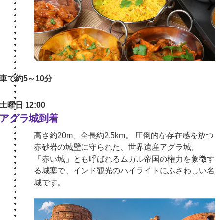
車で約5～10分
土曜日 12:00
アグラ城到着
高さ約20m、全長約2.5km。 圧倒的な存在感を放つ
赤砂岩の城壁に守られた、世界遺産アグラ城。
「赤い城」とも呼ばれるムガル帝国の権力を象徴す
る城塞で、インド観光のハイライトにふさわしい名
城です。