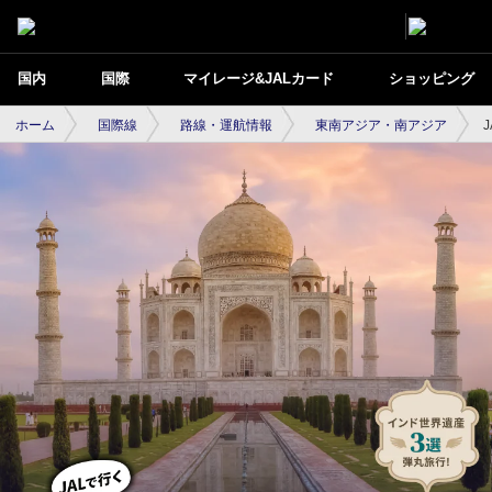
国内
国際
マイレージ&JALカード
ショッピング
ホーム
国際線
路線・運航情報
東南アジア・南アジア