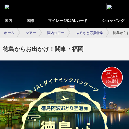
国内
国際
マイレージ&JALカード
ショッピング
ホーム
ツアー
国内ツアー
ふるさと応援特集
徳島から
徳島からお出かけ！関東・福岡