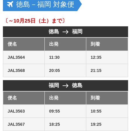
徳島－福岡 対象便
〔～10月25日（土）まで〕
east
徳島
福岡
便名
出発
到着
JAL3564
11:30
12:35
JAL3568
20:05
21:15
east
福岡
徳島
便名
出発
到着
JAL3563
09:55
10:55
JAL3567
18:25
19:25