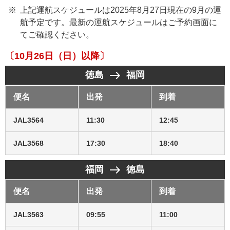
上記運航スケジュールは2025年8月27日現在の9月の運
航予定です。最新の運航スケジュールはご予約画面に
てご確認ください。
〔10月26日（日）以降〕
east
徳島
福岡
便名
出発
到着
JAL3564
11:30
12:45
JAL3568
17:30
18:40
east
福岡
徳島
便名
出発
到着
JAL3563
09:55
11:00