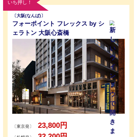
いち押し！
〔大阪(なんば)〕
フォーポイント フレックス by シ
ェラトン 大阪心斎橋
23,800円
〔東京発〕
32,200円