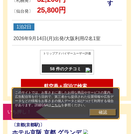
〔札幌発〕
25,800円
〔仙台発〕
1泊2日
2026年9月14日(月)出発/大阪利用/2名1室
トリップアドバイザーユーザー評価
58 件のクチコミ
航空券＋宿泊で検索
このサイトでは、お客さまに適したお得な商品やサービスの案内、
広告配信等を行う目的で、第三者から提供された位置情報や広告デ
ータなどの情報をお客さまの個人データと結びつけて利用する場合
があります。詳細Q&Aは
こちら
を参照ください。
いち押し！
確認
〔京都(京都駅)〕
ホテル京阪 京都 グランデ