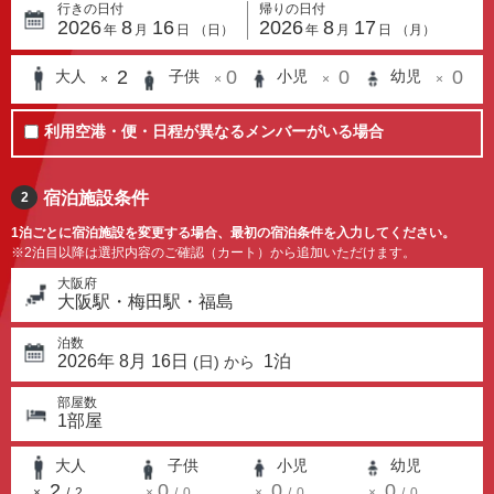
行きの日付
帰りの日付
2026
8
16
2026
8
17
年
月
日
（
日
）
年
月
日
（
月
）
2
0
0
0
大人
子供
小児
幼児
×
×
×
×
利用空港・便・日程が異なるメンバーがいる場合
宿泊施設条件
2
1泊ごとに宿泊施設を変更する場合、最初の宿泊条件を入力してください。
※2泊目以降は選択内容のご確認（カート）から追加いただけます。
大阪府
大阪駅・梅田駅・福島
泊数
2026
年
8
月
16
日
1
泊
(
日
) から
部屋数
1
部屋
大人
子供
小児
幼児
2
0
0
0
×
/
2
×
/
0
×
/
0
×
/
0