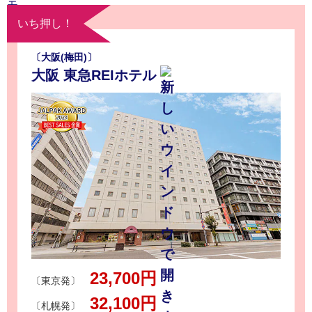
いち押し！
〔大阪(梅田)〕
大阪 東急REIホテル
23,700円
〔東京発〕
32,100円
〔札幌発〕