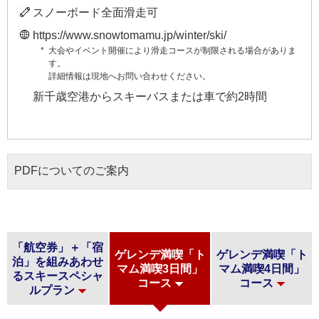
スノーボード全面滑走可
https://www.snowtomamu.jp/winter/ski/
大会やイベント開催により滑走コースが制限される場合がありま
す。
詳細情報は現地へお問い合わせください。
新千歳空港からスキーバスまたは車で約2時間
PDFについてのご案内
「航空券」＋「宿
ゲレンデ満喫「ト
ゲレンデ満喫「ト
泊」を組みあわせ
マム満喫3日間」
マム満喫4日間」
る
スキースペシャ
コース
コース
ルプラン