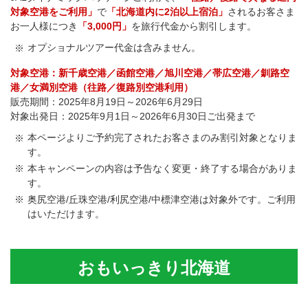
対象空港をご利用」
で
「北海道内に2泊以上宿泊」
されるお客さま
お一人様につき
「3,000円」
を旅行代金から割引します。
オプショナルツアー代金は含みません。
対象空港：新千歳空港／函館空港／旭川空港／帯広空港／釧路空
港／女満別空港（往路／復路別空港利用）
販売期間：2025年8月19日～2026年6月29日
対象出発日：2025年9月1日～2026年6月30日ご出発まで
本ページよりご予約完了されたお客さまのみ割引対象となりま
す。
本キャンペーンの内容は予告なく変更・終了する場合がありま
す。
奥尻空港/丘珠空港/利尻空港/中標津空港は対象外です。ご利用
はいただけます。
おもいっきり北海道