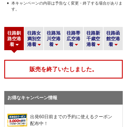
本キャンペーンの内容は予告なく変更・終了する場合がありま
す。
往路釧
往路女
往路旭
往路帯
往路新
往路函
路空港
満別空
川空港
広空港
千歳空
館空港
着
港着
着
着
港着
着
販売を終了いたしました。
お得なキャンペーン情報
出発60日前までの予約に使えるクーポン
配布中！