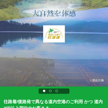
往路着/復路発で異なる道内空港のご利用 かつ 道内