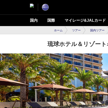
国内
国際
マイレージ&JALカード
ホーム
ツアー
国内ツアー
琉球ホテル＆リゾート