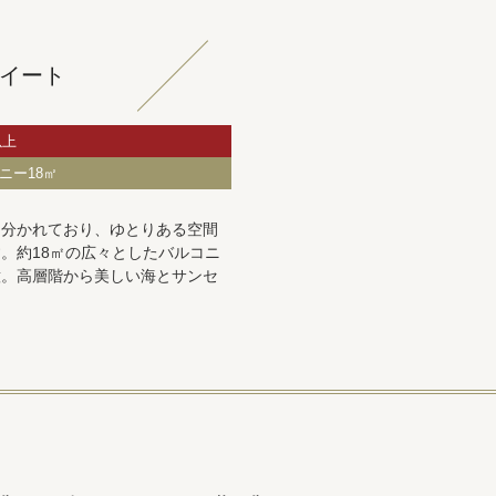
イート
以上
ニー18㎡
に分かれており、ゆとりある空間
。約18㎡の広々としたバルコニ
意。高層階から美しい海とサンセ