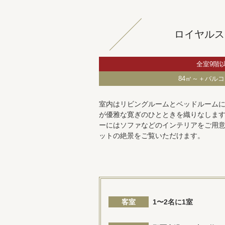
ロイヤルス
全室9階
84㎡～＋バルコ
室内はリビングルームとベッドルーム
が優雅な寛ぎのひとときを織りなします
ーにはソファなどのインテリアをご用
ットの絶景をご覧いただけます。
客室
1〜2名に1室