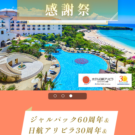
ジャルパック60周年
＆
日航アリビラ30周年
＆