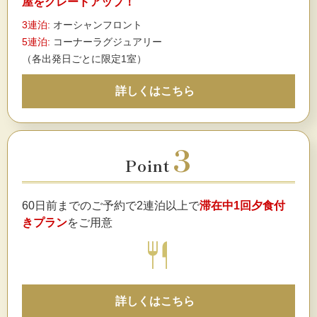
屋をグレードアップ！
3連泊:
オーシャンフロント
5連泊:
コーナーラグジュアリー
（各出発日ごとに限定1室）
詳しくはこちら
3
Point
60日前までのご予約で2連泊以上で
滞在中1回夕食付
きプラン
をご用意
restaurant
詳しくはこちら