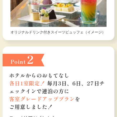
オリジナルドリンク付きスイーツビュッフェ（イメージ）
2
Point
ホテルからのおもてなし
各日1室限定！
毎月3日、6日、27日チ
ェックインで
連泊の方に
客室グレードアッププラン
を
ご用意しました！