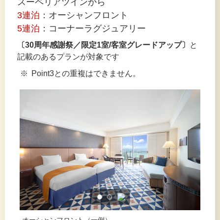
スーペリアツインから
3連泊
：オーシャンフロント
5連泊
：コーナーラグジュアリー
〔30周年感謝祭／限定1室/客室グレードアップ〕
と
記載のあるプランが対象です
Point3との重複はできません。
コーナーラグジュアリー（一例）
オ