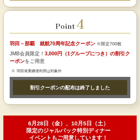
4
Point
羽田－那覇 就航70周年記念クーポン
※限定700枚
JMB会員限定！
3,000円（1グループにつき）の割引ク
ーポン
をご用意
羽田発乗継便利用は対象外
詳しくはこちら
割引クーポンの配布は終了しました
6月28日（金）、10月5日（土）
限定のジャルパック特別ディナー
イベントもご用意しています！