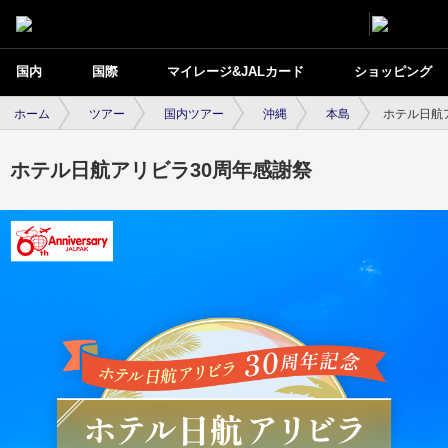
国内
国際
マイレージ&JALカード
ショッピング
ホーム
ツアー
国内ツアー
沖縄
本島
ホテル日航
ホテル日航アリビラ30周年感謝祭