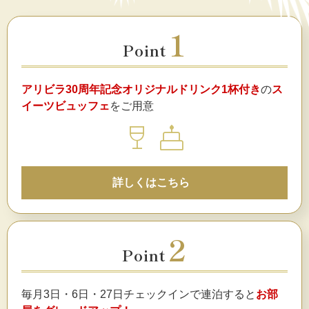
1
Point
アリビラ30周年記念オリジナルドリンク1杯付き
の
ス
イーツビュッフェ
をご用意
wine_bar
cake
詳しくはこちら
2
Point
毎月3日・6日・27日チェックインで連泊すると
お部