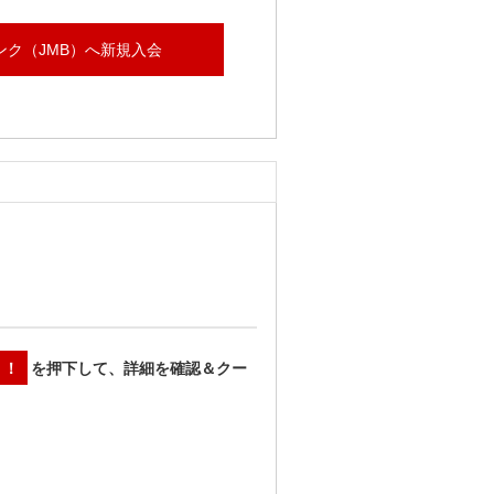
ンク（JMB）へ新規入会
う！
を押下して、詳細を確認＆クー