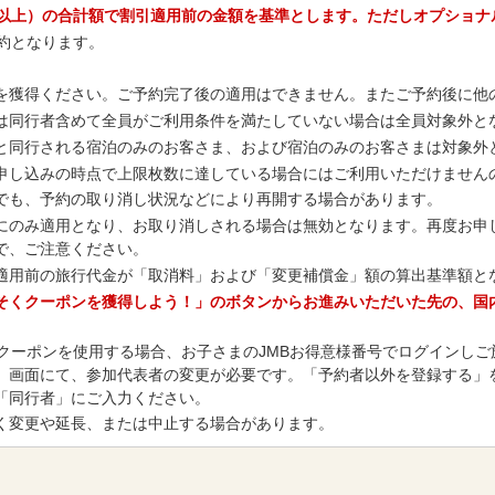
様以上）の合計額で割引適用前の金額を基準とします。ただしオプショナ
約となります。
。
を獲得ください。ご予約完了後の適用はできません。またご予約後に他
は同行者含めて全員がご利用条件を満たしていない場合は全員対象外と
と同行される宿泊のみのお客さま、および宿泊のみのお客さまは対象外
申し込みの時点で上限枚数に達している場合にはご利用いただけません
でも、予約の取り消し状況などにより再開する場合があります。
にのみ適用となり、お取り消しされる場合は無効となります。再度お申
で、ご注意ください。
適用前の旅行代金が「取消料」および「変更補償金」額の算出基準額と
そくクーポンを獲得しよう！」のボタンからお進みいただいた先の、国
たクーポンを使用する場合、お子さまのJMBお得意様番号でログインし
」画面にて、参加代表者の変更が必要です。「予約者以外を登録する」を
「同行者」にご入力ください。
く変更や延長、または中止する場合があります。