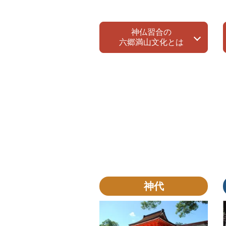
神仏習合の
六郷満山文化とは
神代