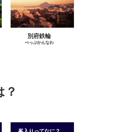
別府鉄輪
べっぷかんなわ
は？
峯入りってなに？