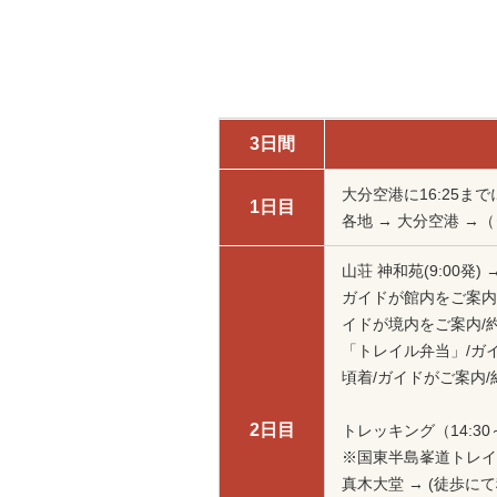
3日間
大分空港に16:25
1日目
各地 → 大分空港 →
山荘 神和苑(9:00発
ガイドが館内をご案内/約
イドが境内をご案内/約6
「トレイル弁当」/ガイド
頃着/ガイドがご案内/
2日目
トレッキング（14:3
※国東半島峯道トレイ
真木大堂 → (徒歩にて