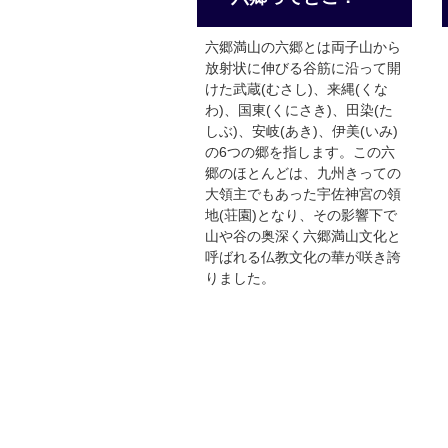
六郷満山の六郷とは両子山から
放射状に伸びる谷筋に沿って開
けた武蔵(むさし)、来縄(くな
わ)、国東(くにさき)、田染(た
しぶ)、安岐(あき)、伊美(いみ)
の6つの郷を指します。この六
郷のほとんどは、九州きっての
大領主でもあった宇佐神宮の領
地(荘園)となり、その影響下で
山や谷の奥深く六郷満山文化と
呼ばれる仏教文化の華が咲き誇
りました。