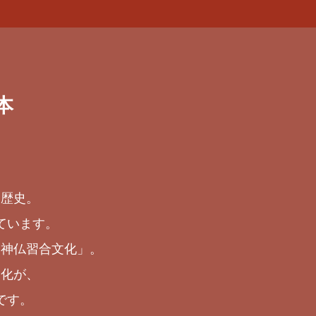
本
る歴史。
ています。
「神仏習合文化」。
文化が、
です。