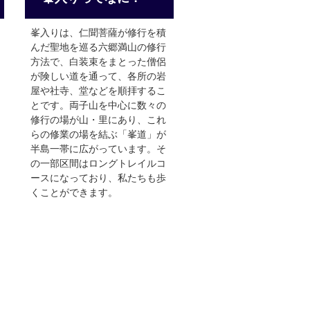
峯入りは、仁聞菩薩が修行を積
んだ聖地を巡る六郷満山の修行
方法で、白装束をまとった僧侶
が険しい道を通って、各所の岩
屋や社寺、堂などを順拝するこ
とです。両子山を中心に数々の
修行の場が山・里にあり、これ
らの修業の場を結ぶ「峯道」が
半島一帯に広がっています。そ
の一部区間はロングトレイルコ
ースになっており、私たちも歩
くことができます。