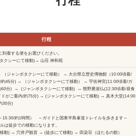
行程
行程
までに到着する便をお選びください。
（タクシーにて移動)→ 山荘 神和苑
) → （ジャンボタクシーにて移動） → 大分県立歴史博物館（10:00頃着/
45分) → （ジャンボタクシーにて移動） → 宇佐神宮(11:00頃着/ガ
0分) → (ジャンボタクシーにて移動) → 熊野磨崖仏(12:30頃着/昼食
がご案内/約75分) → (ジャンボタクシーにて移動) → 真木大堂(14:00
約30分)
0～15:30/約1時間） ～ガイドと国東半島峯道トレイルを歩きます～
ルは徒歩での移動になります。
移動) → 穴井戸観音 → (徒歩にて移動) → 田染荘（ほたるの館）