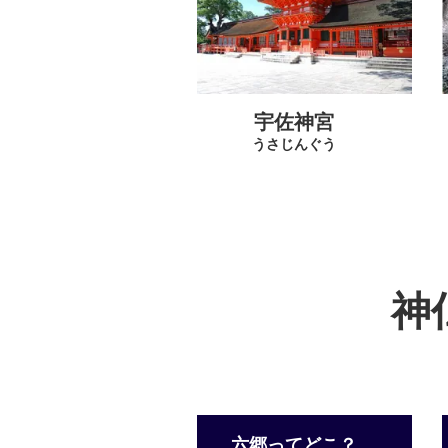
宇佐神宮
うさじんぐう
神
六郷ってどこ？