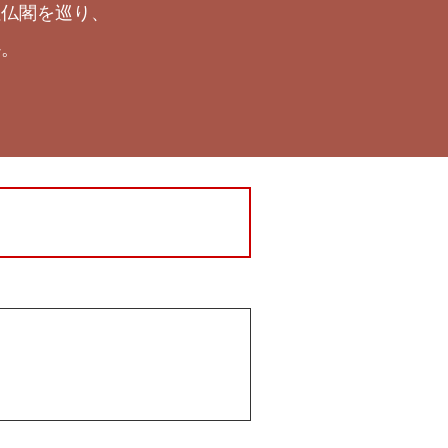
社仏閣を巡り、
か。