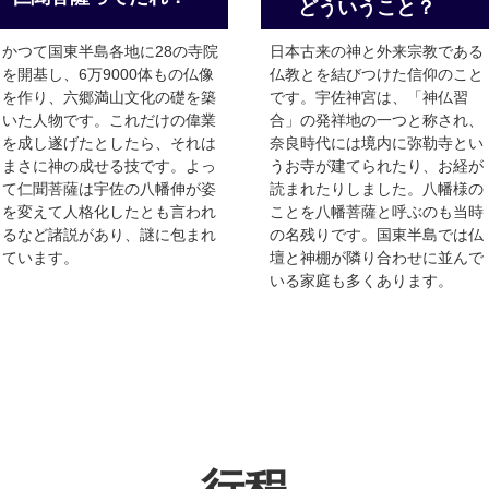
どういうこと？
かつて国東半島各地に28の寺院
日本古来の神と外来宗教である
を開基し、6万9000体もの仏像
仏教とを結びつけた信仰のこと
を作り、六郷満山文化の礎を築
です。宇佐神宮は、「神仏習
いた人物です。これだけの偉業
合」の発祥地の一つと称され、
を成し遂げたとしたら、それは
奈良時代には境内に弥勒寺とい
まさに神の成せる技です。よっ
うお寺が建てられたり、お経が
て仁聞菩薩は宇佐の八幡伸が姿
読まれたりしました。八幡様の
を変えて人格化したとも言われ
ことを八幡菩薩と呼ぶのも当時
るなど諸説があり、謎に包まれ
の名残りです。国東半島では仏
ています。
壇と神棚が隣り合わせに並んで
いる家庭も多くあります。