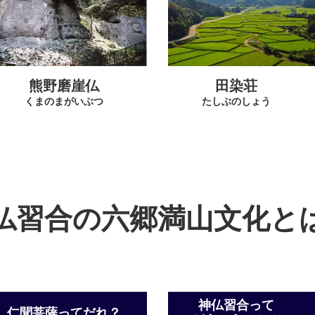
熊野磨崖仏
田染荘
くまのまがいぶつ
たしぶのしょう
仏習合の六郷満山文化と
神仏習合って
仁聞菩薩ってだれ？