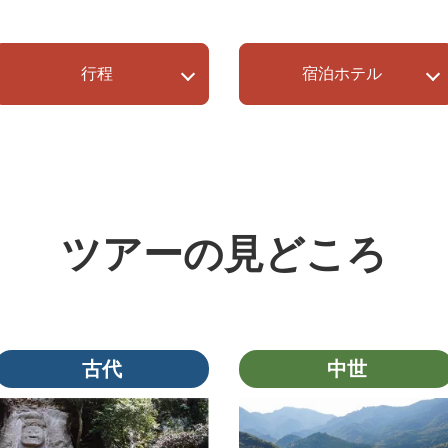
行程
宿泊ホテル
ツアーの見どころ
古代
中世