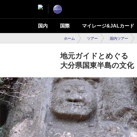
国内
国際
マイレージ&JALカード
ホーム
ツアー
国内ツアー
地元ガイドとめぐる
大分県国東半島の文化