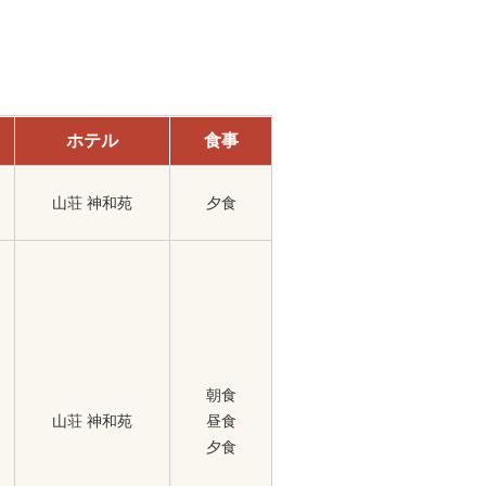
ホテル
食事
山荘 神和苑
夕食
朝食
山荘 神和苑
昼食
夕食