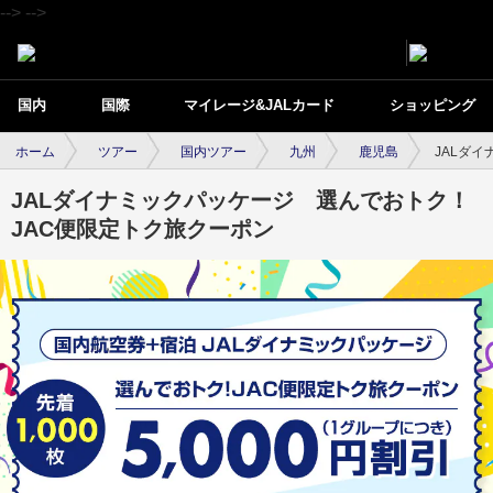
-->
-->
国内
国際
マイレージ&JALカード
ショッピング
ホーム
ツアー
国内ツアー
九州
鹿児島
JALダ
JALダイナミックパッケージ 選んでおトク！
JAC便限定トク旅クーポン