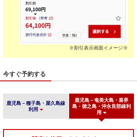
※割引表示画面イメージ※
今すぐ予約する
鹿児島－奄美大島・喜界
鹿児島－種子島・屋久島線
島・徳之島・沖永良部線利
利用
用