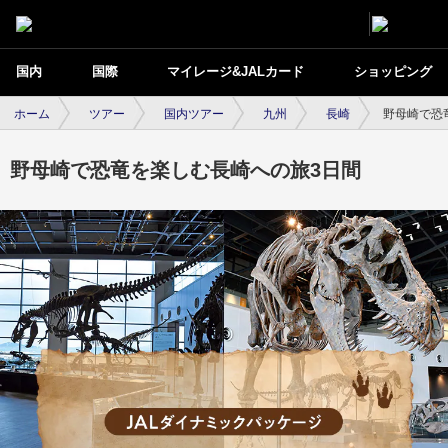
国内
国際
マイレージ&JALカード
ショッピング
ホーム
ツアー
国内ツアー
九州
長崎
野母崎で恐
野母崎で恐竜を楽しむ長崎への旅3日間