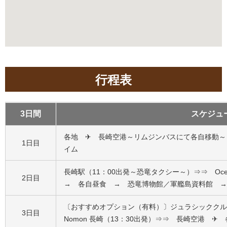
行程表
3日間
スケジュ
各地 ✈ 長崎空港～リムジンバスにて各自移動～
1日目
イム
長崎駅（11：00出発～恐竜タクシー～）⇒⇒ Ocean R
2日目
→ 各自昼食
→ 恐竜博物館／軍艦島資料館 →
〔おすすめオプション（有料）〕ジュラシッククルーズ（1
3日目
Nomon 長崎（13：30出発）
⇒⇒ 長崎空港 ✈ 