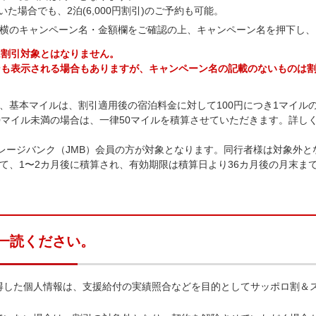
だいた場合でも、2泊(6,000円割引)のご予約も可能。
横のキャンペーン名・金額欄をご確認の上、キャンペーン名を押下し、
は割引対象とはなりません。
ンも表示される場合もありますが、キャンペーン名の記載のないものは
、基本マイルは、割引適用後の宿泊料金に対して100円につき1マイル
0マイル未満の場合は、一律50マイルを積算させていただきます。詳し
イレージバンク（JMB）会員の方が対象となります。同行者様は対象外と
て、1〜2カ月後に積算され、有効期限は積算日より36カ月後の月末ま
一読ください。
得した個人情報は、支援給付の実績照合などを目的としてサッポロ割＆