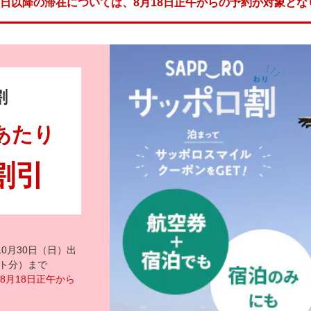
15日以降の滞在については、8月18日正午からの予約が対象とな
割
あたり
円割引
10月30日（日）出
ウト分）まで
8月18日正午から