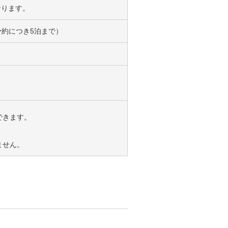
なります。
1予約につき5泊まで）
できます。
。
ません。