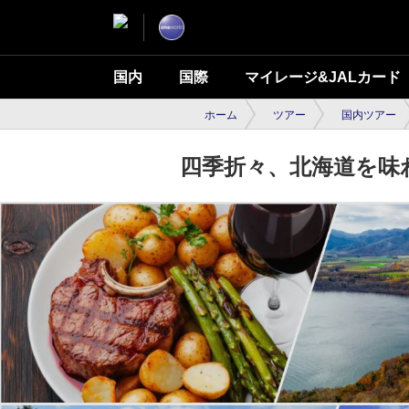
国内
国際
マイレージ&JALカード
ホーム
ツアー
国内ツアー
四季折々、北海道を味