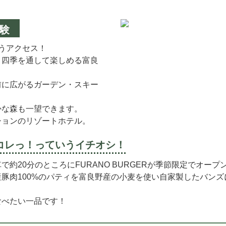
験
うアクセス！
、四季を通して楽しめる富良
前に広がるガーデン・スキー
かな森も一望できます。
ションのリゾートホテル。
コレっ！
っていうイチオシ！
約20分のところにFURANO BURGERが季節限定でオープ
豚肉100%のパティを富良野産の小麦を使い自家製したバンズに
食べたい一品です！