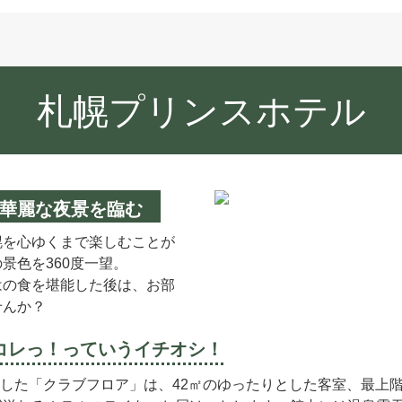
札幌プリンスホテル
華麗な夜景を臨む
幌を心ゆくまで楽しむことが
景色を360度一望。
はの食を堪能した後は、お部
せんか？
コレっ！
っていうイチオシ！
プンした「クラブフロア」は、42㎡のゆったりとした客室、最上階