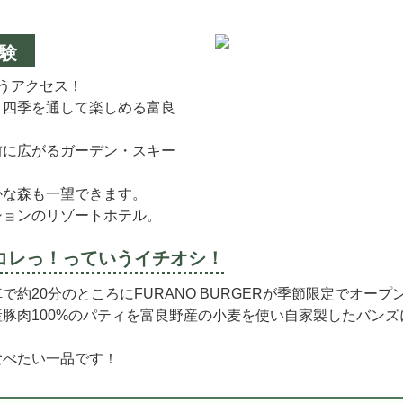
験
うアクセス！
、四季を通して楽しめる富良
前に広がるガーデン・スキー
かな森も一望できます。
ションのリゾートホテル。
コレっ！
っていうイチオシ！
約20分のところにFURANO BURGERが季節限定でオープ
豚肉100%のパティを富良野産の小麦を使い自家製したバンズに
食べたい一品です！