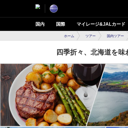
国内
国際
マイレージ&JALカード
ホーム
ツアー
国内ツアー
四季折々、北海道を味