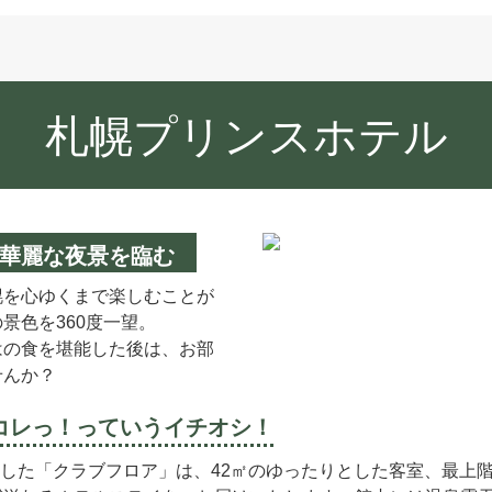
札幌プリンスホテル
華麗な夜景を臨む
幌を心ゆくまで楽しむことが
景色を360度一望。
はの食を堪能した後は、お部
せんか？
コレっ！
っていうイチオシ！
プンした「クラブフロア」は、42㎡のゆったりとした客室、最上階