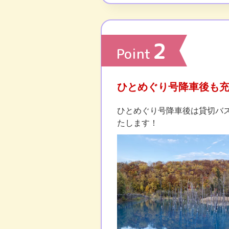
2
Point
ひとめぐり号降車後も
ひとめぐり号降車後は貸切バ
たします！