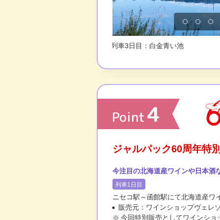
列車4日目：フラノマルシェ
千秋庵総本家焼印
4
Point
ジャルパック60周年特
今注目の北海道産ワインや日本酒
列車1日目
ニセコ駅～函館駅にて北海道産ワ
販売元：ワインショップヴェレ
今回特別販売としてワインショ