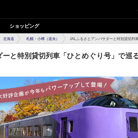
ショッピング
北海道
札幌・小樽（道央）
JALふるさとアンバサダーと特別貸切列
ダーと特別貸切列車「ひとめぐり号」で巡る