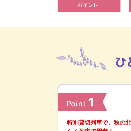
ポイント
ひ
1
Point
特別貸切列車で、秋の