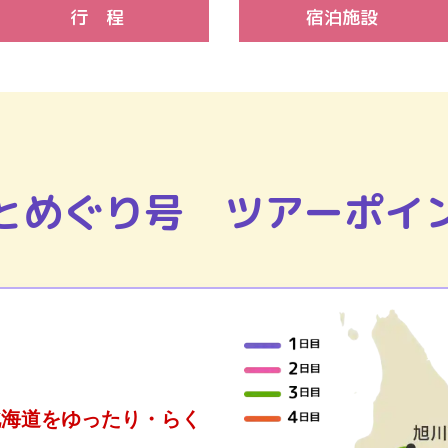
行 程
宿泊施設
とめぐり号
ツアーポイ
北海道をゆったり・らく