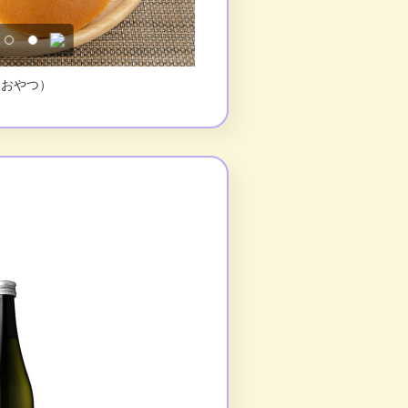
お弁当）
列車2日目：ウポポイ 民族共生象徴空間
レストランふらのグリル（お弁当