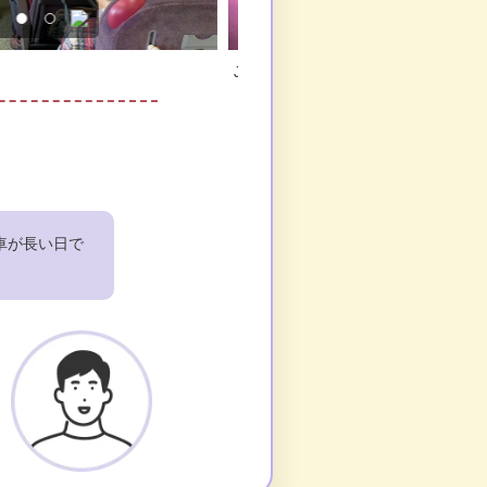
ALふるさと応援隊
北見駅（昨年停車駅）
車が長い日で