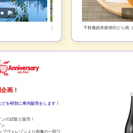
どら焼（おやつ）
列車1日目：函館山ロープウェイ
函館みかどのいかめし（
別企画！
などを特別に車内販売をします！
インの試飲と販売！
ゾン
ップヴェレゾンより画像の一部ワ