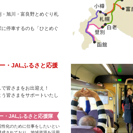
別・旭川・富良野とめぐり札
駅に停車するのも「ひとめぐ
！
ー・JALふるさと応援
しで皆さまをお出迎え！
よう皆さまをサポートいたし
ー
・JALふるさと応援隊
活性化のために仕事をしたいとい
構成されており、地域資源を活用