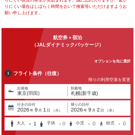
りにくい状況の発生が見込まれます。誠に恐れ入りますが、繋が
りにくい場合はしばらく時間をおいて検索等いただけますようお
願い申し上げます。
航空券＋宿泊
（JALダイナミックパッケージ）
オプションを先に選択
フライト条件（往復）
1
帰りの利用空港を変更
出発地
到着地
東京(羽田)
札幌(新千歳)
行きの日付
帰りの日付
2026
9
1
2026
9
2
年
月
日
（
火
）
年
月
日
（
水
）
1
0
0
0
大人
子供
小児
幼児
×
×
×
×