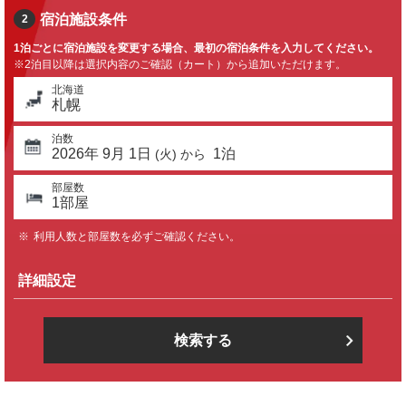
宿泊施設条件
2
1泊ごとに宿泊施設を変更する場合、最初の宿泊条件を入力してください。
※2泊目以降は選択内容のご確認（カート）から追加いただけます。
北海道
札幌
泊数
2026
年
9
月
1
日
1
泊
(
火
) から
部屋数
1
部屋
利用人数と部屋数を必ずご確認ください。
詳細設定
検索する