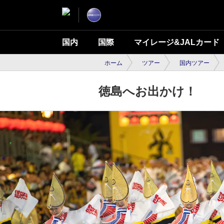
国内
国際
マイレージ&JALカード
ホーム
ツアー
国内ツアー
徳島へお出かけ！