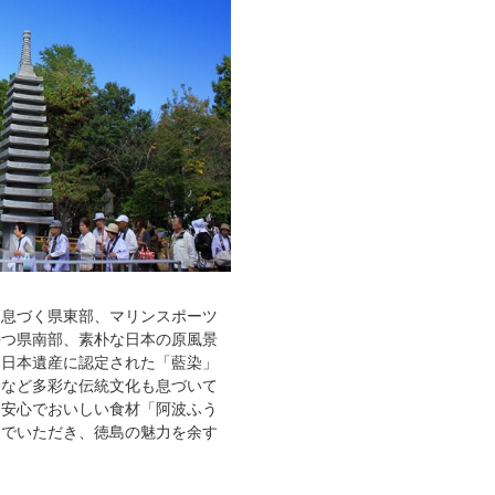
く息づく県東部、マリンスポーツ
持つ県南部、素朴な日本の原風景
。日本遺産に認定された「藍染」
」など多彩な伝統文化も息づいて
・安心でおいしい食材「阿波ふう
んでいただき、徳島の魅力を余す