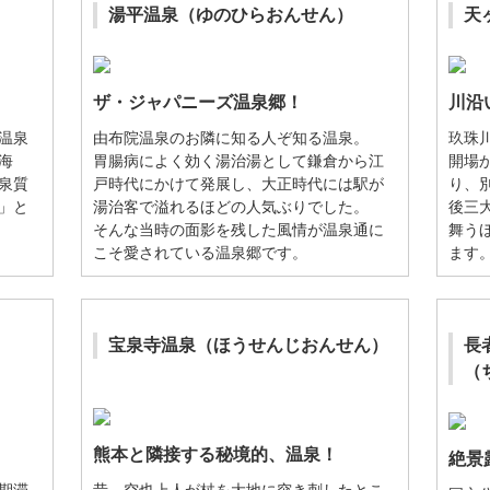
湯平温泉（ゆのひらおんせん）
天
ザ・ジャパニーズ温泉郷！
川沿
温泉
由布院温泉のお隣に知る人ぞ知る温泉。
玖珠
海
胃腸病によく効く湯治湯として鎌倉から江
開場
泉質
戸時代にかけて発展し、大正時代には駅が
り、
」と
湯治客で溢れるほどの人気ぶりでした。
後三
そんな当時の面影を残した風情が温泉通に
舞う
こそ愛されている温泉郷です。
ます
宝泉寺温泉（ほうせんじおんせん）
長
（
熊本と隣接する秘境的、温泉！
絶景