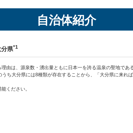
自治体紹介
*1
大分県
る理由は、源泉数・湧出量ともに日本一を誇る温泉の聖地であ
のうち大分県には8種類が存在することから、「大分県に来れ
堪能ください。