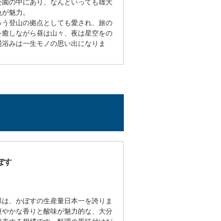
公園の中にあり、なんといっても雄大
色が魅力。
ゅう登山の拠点としても愛され、旅の
を癒しながら昼は山々、夜は星空をの
湯浴みは一生モノの思い出になりま
ぼす
県は、かぼすの生産量日本一を誇りま
爽やかな香りと酸味が魅力的な、大分