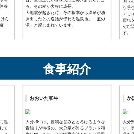
期滞
昔、空也上人が杖を大地に突き刺したとこ
国立
休養
ろ、その杖が大杉に成長。
な景
大地震が起きた時、その根本から温泉が湧
くじ
設けら
き出したとの逸話が伝わる温泉地。「宝の
疲れ
泉
湯」と親しまれています。
ぞむ
す。
食事紹介
おおいた和牛
か
に温
大分和牛は、豊潤な旨みととろけるような
大分
して
舌触りが特徴の、大分県が誇るブランド和
す。