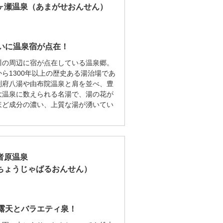
ヶ瀬温泉（あまがせおんせん）
いに温泉宿が点在！
川の周辺に宿が点在している温泉郷。
から1300年以上の歴史ある湯治場であ
別府八湯や由布院温泉と肩を並べ、豊
大温泉に数えられる名湯で、湯の花が
ほど成分の濃い、上質な湯が湧いてい
。
者原温泉
ちょうじゃばるおんせん）
露天とバラエティ泉！