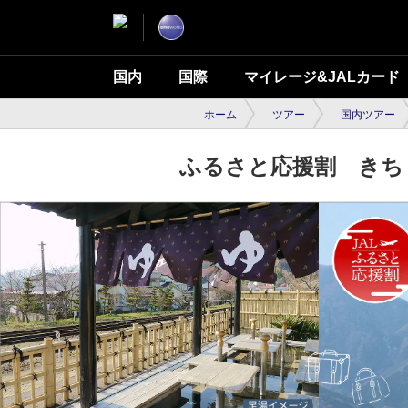
国内
国際
マイレージ&JALカード
ホーム
ツアー
国内ツアー
ふるさと応援割 きち