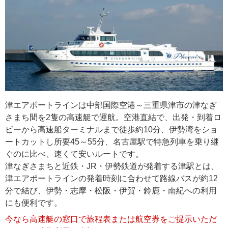
津エアポートラインは中部国際空港～三重県津市の津なぎ
さまち間を2隻の高速艇で運航。空港直結で、出発・到着ロ
ビーから高速船ターミナルまで徒歩約10分、伊勢湾をショ
ートカットし所要45～55分、名古屋駅で特急列車を乗り継
ぐのに比べ、速くて安いルートです。
津なぎさまちと近鉄・JR・伊勢鉄道が発着する津駅とは、
津エアポートラインの発着時刻に合わせて路線バスが約12
分で結び、伊勢・志摩・松阪・伊賀・鈴鹿・南紀への利用
にも便利です。
今なら高速艇の窓口で旅程表または航空券をご提示いただ