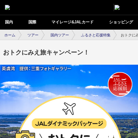
国内
国際
マイレージ&JALカード
ショッピング
ホーム
ツアー
国内ツアー
ふるさと応援特集
おトクに
おトクにみえ旅キャンペーン！