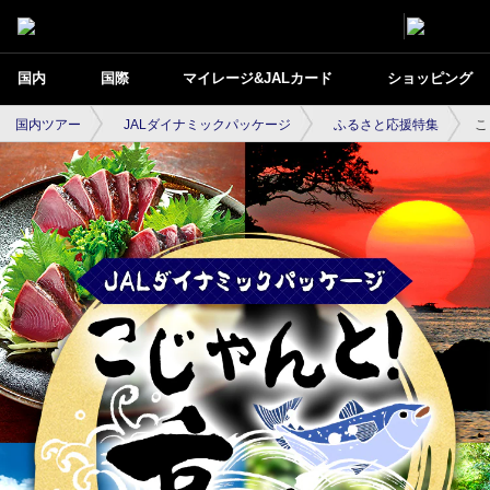
国内
国際
マイレージ&JALカード
ショッピング
国内ツアー
JALダイナミックパッケージ
ふるさと応援特集
こ