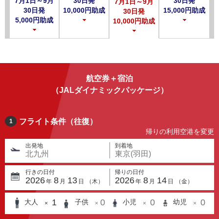
7月1日～9月
30日発
30日発
7月1日～9月
30日発
10,000円助成
15,000円助成
30日発
5,000円助成
10,000円助成
航空券＋宿泊
（JALダイナミックパッケージ）
フライト条件（往復）
1
帰りの利用空港を変更
出発地
到着地
北九州
東京(羽田)
行きの日付
帰りの日付
2026
8
13
2026
8
14
年
月
日
（
木
）
年
月
日
（
金
）
1
0
0
0
大人
子供
小児
幼児
×
×
×
×