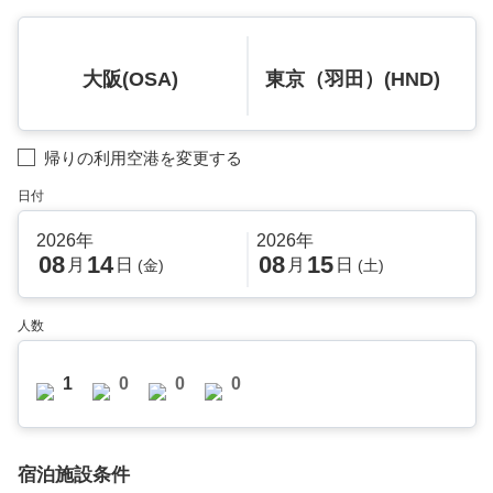
大阪(OSA)
東京（羽田）(HND)
帰りの利用空港を変更する
日付
2026年
2026年
08
14
08
15
月
日
月
日
(金)
(土)
人数
1
0
0
0
宿泊施設条件