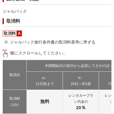
ジャルパック
取消料
取消料
A
ジャルパック旅行条件書の取消料基準に準ずる
横にスクロールしてください。
利用開始日の前日から起算してさかのぼっ
取消日
a）
b）
21日前まで
20日～8日前
7日
レンタカープラ
レン
取消料
無料
ン代金の
ン
（1台）
20％