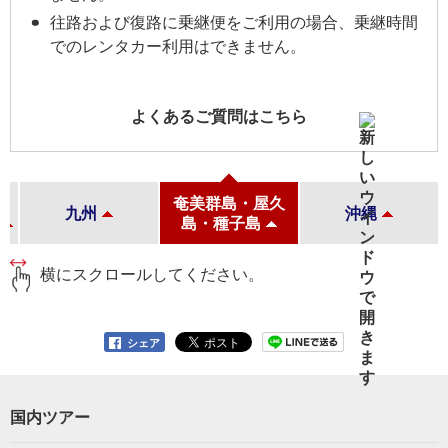
往路および復路に乗継便をご利用の場合、乗継時間
でのレンタカー利用はできません。
よくあるご質問はこちら
山
奄美群島・屋久
九州
沖縄
島・種子島
横にスクロールしてください。
シェア
国内ツアー