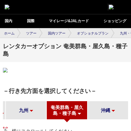
国内
国際
マイレージ&JALカード
ショッピング
ホーム
ツアー
国内ツアー
オプショナルプラン
九州・
レンタカーオプション 奄美群島・屋久島・種子
島
－行き先方面を選択してください－
山
奄美群島・屋久
九州
沖縄
島・種子島