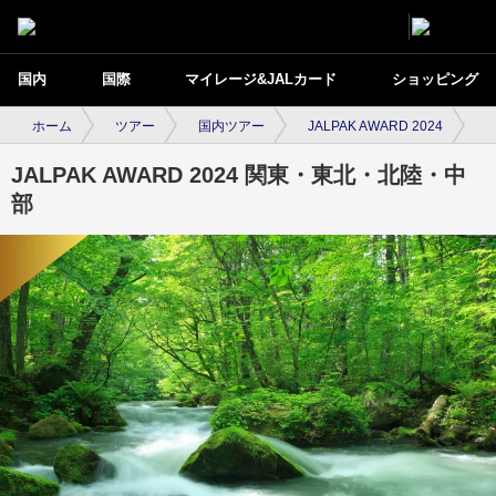
国内
国際
マイレージ&JALカード
ショッピング
ホーム
ツアー
国内ツアー
JALPAK AWARD 2024
関
JALPAK AWARD 2024 関東・東北・北陸・中
部