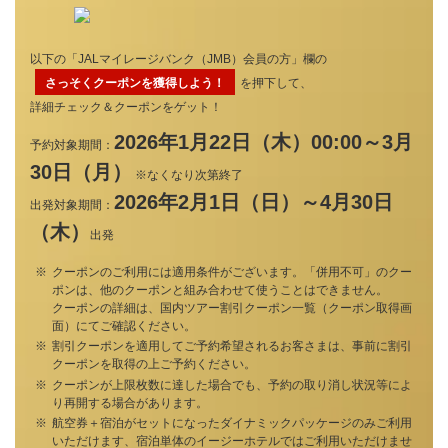
以下の「JALマイレージバンク（JMB）会員の方」欄の
さっそくクーポンを獲得しよう！
を押下して、
詳細チェック＆クーポンをゲット！
2026年1月22日（木）00:00～3月
予約対象期間：
30日（月）
※なくなり次第終了
2026年2月1日（日）～4月30日
出発対象期間：
（木）
出発
クーポンのご利用には適用条件がございます。「併用不可」のクー
ポンは、他のクーポンと組み合わせて使うことはできません。
クーポンの詳細は、国内ツアー割引クーポン一覧（クーポン取得画
面）にてご確認ください。
割引クーポンを適用してご予約希望されるお客さまは、事前に割引
クーポンを取得の上ご予約ください。
クーポンが上限枚数に達した場合でも、予約の取り消し状況等によ
り再開する場合があります。
航空券＋宿泊がセットになったダイナミックパッケージのみご利用
いただけます、宿泊単体のイージーホテルではご利用いただけませ