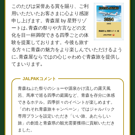
このたびは栄誉ある賞を賜り、ご利
用いただいたお客さまに心より感謝
申し上げます。青森屋 by 星野リゾ
ートは､青森の祭りや方言などの文
化を目一杯満喫できる四季ごとの体
験を提案しております。今後も旅す
る方々に青森の魅力をより楽しんでいただけるよう
に､青森屋ならではの心じゃわめぐ青森旅を提供し
てまいります｡
JALPAKコメント
青森ねぶた祭りのショーや源泉かけ流しの露天風
呂、馬車で巡る四季の庭園など、青森を存分に体感
できるホテル。四季折々のイベントが楽しめます。
「のれそれ青森旅キャンペーン」ではジャルパック
専用プランを設定いただき「いい旅、あたらしい
旅」の創造と青森県の観光需要獲得に貢献いただき
ました。