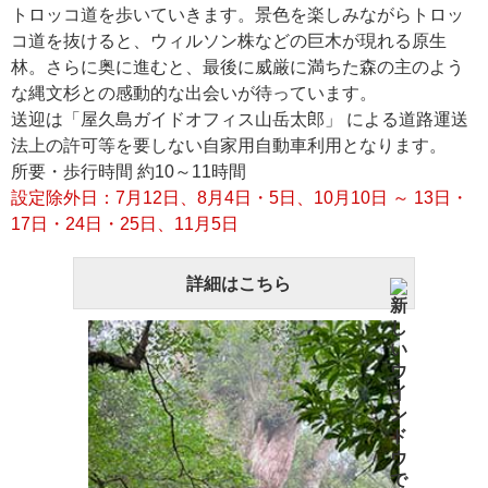
トロッコ道を歩いていきます。景色を楽しみながらトロッ
コ道を抜けると、ウィルソン株などの巨木が現れる原生
林。さらに奥に進むと、最後に威厳に満ちた森の主のよう
な縄文杉との感動的な出会いが待っています。
送迎は「屋久島ガイドオフィス山岳太郎」 による道路運送
法上の許可等を要しない自家用自動車利用となります。
所要・歩行時間 約10～11時間
設定除外日：7月12日、8月4日・5日、10月10日 ～ 13日・
17日・24日・25日、11月5日
詳細はこちら