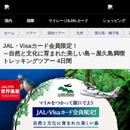
国内
国際
マイレージ&JALカード
ショッピング
ホーム
ツアー
国内ツアー
九州
屋久島・種子島
JAL・Visaカード会員限定！
～自然と文化に育まれた美しい島～屋久島満喫
トレッキングツアー 4日間