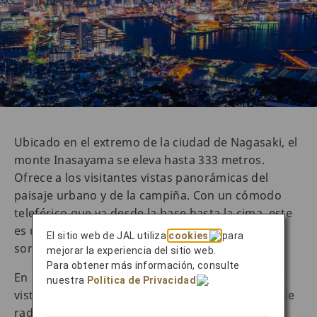
Ubicado en el extremo de la ciudad de Nagasaki, el
monte Inasayama se eleva hasta 333 metros.
Ofrece a los visitantes vistas panorámicas del
paisaje urbano y de la campiña. Con un cómodo
teleférico que va desde la base hasta la cima, este
es uno de los mejores lugares para presenciar la
El sitio web de JAL utiliza
cookies
para
sorprendente belleza de la ciudad.
mejorar la experiencia del sitio web.
Para obtener más información, consulte
En la parte superior, un mirador de cristal ofrece
nuestra
Política de Privacidad
.
vistas espectaculares de 360 grados. Las torres de
radio y televisión iluminan la cima al anochecer.