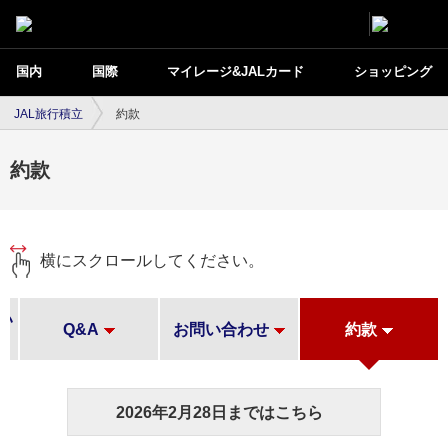
国内
国際
マイレージ&JALカード
ショッピング
JAL旅行積立
約款
約款
横にスクロールしてください。
い
Q&A
お問い合わせ
約款
2026年2月28日まではこちら