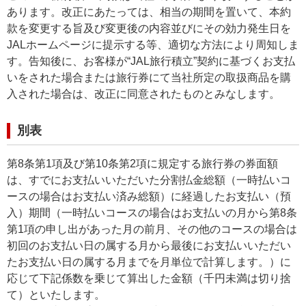
あります。改正にあたっては、相当の期間を置いて、本約
款を変更する旨及び変更後の内容並びにその効力発生日を
JALホームページに提示する等、適切な方法により周知しま
す。告知後に、お客様が“JAL旅行積立”契約に基づくお支払
いをされた場合または旅行券にて当社所定の取扱商品を購
入された場合は、改正に同意されたものとみなします。
別表
第8条第1項及び第10条第2項に規定する旅行券の券面額
は、すでにお支払いいただいた分割払金総額（一時払いコ
ースの場合はお支払い済み総額）に経過したお支払い（預
入）期間（一時払いコースの場合はお支払いの月から第8条
第1項の申し出があった月の前月、その他のコースの場合は
初回のお支払い日の属する月から最後にお支払いいただい
たお支払い日の属する月までを月単位で計算します。）に
応じて下記係数を乗じて算出した金額（千円未満は切り捨
て）といたします。