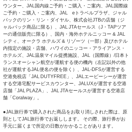
ウンター、JAL国内線ご予約・ご購入・ご案内、JAL国際線
ご予約・ご購入・ご案内、JAL eトラベルプラザ、ジャル
パックのリン・リン・ダイヤル、株式会社JTBの店舗（ジ
ャルパック商品に限る）、JAL JTAセールス（J・TAPツア
ーの通信販売に限る）、国内・海外ホテルニッコー & JAL
シティ、オークラ ホテルズ & リゾーツ（一部）及びホテル
内指定の施設・店舗、ハワイのニッコー・アライアンス・
ホテルズ、JAL温泉マイル提携施設、JAL（国際線）/日本ト
ランスオーシャン航空が運航する便の機内（左記以外の他
社が運航するJAL便名の便を除く）、JAL-DFSが運営する
空港免税店「JAL DUTYFREE」、JALエービーシーが運営
する空港宅配サービスカウンター、JALUXが運営する空港
店舗「JAL PLAZA」、JAL JTAセールスが運営する空港店
舗「Coralway」。
●JAL旅行券で購入された商品をお取り消しされた際は、原
則としてJAL旅行券でお返しします。 その際、旅行券がお
手元に届くまで所定の日数がかかることがあります。