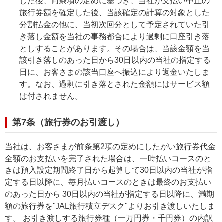
した後、同条項の定めに基づき、当社が支払い中止の
旅行券額を確定した後、当該確定の計算の対象とした
分割払金の他に、当初次回分として予定されていた引
き落し金額を当社の事務都合により過剰に口座引き落
としすることがあります。その場合は、当該金額を当
該引き落しのあった日から30日以内の当社の指定する
日に、お客さまの該当口座へ振込により返金いたしま
す。なお、過剰に引き落とされた金額にはサービス額
は付されません。
第7条（旅行券のお引渡し）
当社は、お客さまが前条第2項の定めにしたがい旅行券代金
全額のお支払いを完了された場合は、一時払いコースのと
きは預入設定期間終了日から起算して30日以内の当社が指
定する日以降に、毎月払いコースのときは最終のお支払い
のあった日から 30日以内の当社が指定する日以降に、満期
額の旅行券を"JAL旅行積立デスク"よりお引き渡しいたしま
す。 お引き渡しする旅行券種（一万円券・千円券）の内訳