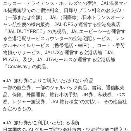
ニッコー・アライアンス・ホテルズでの宿泊、JAL温泉マイ
ル提携施設でのご宿泊料金、日帰りプラン料金のお支払い
（一部または全額）、JAL（国際線）/日本トランスオーシ
ャン航空便の機内販売、JAL-DFSが運営する空港免税店
「JAL DUTYFREE」の免税品、JALエービーシーが運営す
る空港宅配サービスカウンターの空港宅配サービス、レン
タルモバイルサービス（携帯電話・WIFI）、コート・手荷
物預かりサービス、JALUXが運営する空港店舗「JAL
PLAZA」及び、JAL JTAセールスが運営する空港店舗
「Coralway」の商品。
●JAL旅行券によりご購入いただけない商品
一部の航空券、一部のジャルパック商品、書籍、通信販売
品、保険、外国通貨、旅行小切手類、JR券、私鉄券、バス
券、レジャー施設券、"JAL旅行積立"の支払い、その他当社
が定めるもの。
●JAL旅行券がご利用いただける場所
日本国内のJALグループ航空会社市内・空港航空券ご購入カ