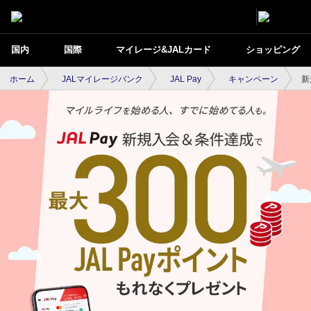
国内
国際
マイレージ&JALカード
ショッピング
ホーム
JALマイレージバンク
JAL Pay
キャンペーン
新
新規入会キャンペーン〔2026年第2弾〕