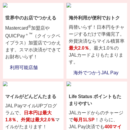
世界中のお店でつかえる
海外利用が便利でおトク
®
両替いらず！日本円をチャ
Mastercard
加盟店や
ージするだけで準備完了。
＋™
QUICPay
（クイックペ
外貨決済ならマイル積算率
イプラス）加盟店でつかえ
最大2.0％
。最大1.0％の
ます。スマホ決済ができて
JALカードよりもたまりま
お財布いらず！
す。
利用可能店舗
海外でつかうJAL Pay
マイルがどんどんたまる
Life Status ポイントもた
まりやすい
JAL PayマイルUPプログ
ラムで、
日本円は最大
JALカードからのチャージ
1.8％、外貨は最大2.0％
マ
で
毎月1LSP
！さらに、
イルがたまります！
JAL Pay決済でも
400マイ