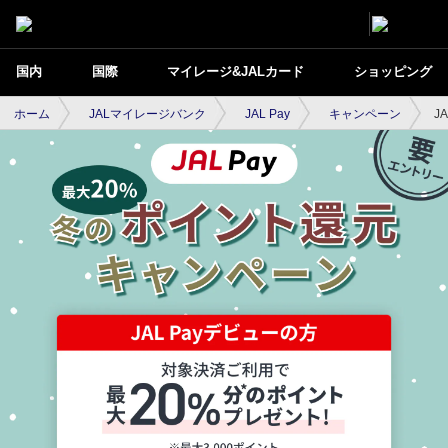
国内
国際
マイレージ&JALカード
ショッピング
ホーム
JALマイレージバンク
JAL Pay
キャンペーン
J
JAL Pay 冬のポイント還元キャンペーン要
エントリー