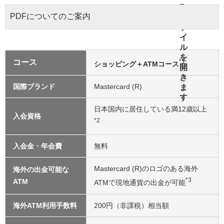
PDFについてのご案内
コース
*1
ショッピング＋ATMコース
国際ブランド
Mastercard (R)
日本国内に居住している満12歳以上
入会資格
*2
入会金・年会費
無料
Mastercard (R)のロゴのある海外
海外の出金可能な
*3
ATM
ATMで現地通貨の出金が可能
海外ATM利用手数料
200円（非課税）相当額