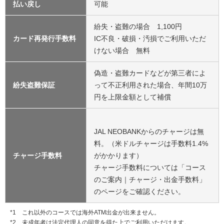
払い戻し
可能
紛失・盗難の場合 1,100円
カード再発行手数料
IC不良・破損・汚損でご利用いただ
けない場合 無料
偽造・盗難カードなどが第三者によ
紛失盗難保証
って不正利用された場合、年間10万
円を上限金額として補償
JAL NEOBANKからのチャージは無
料。（米ドルチャージは手数料1.4%
チャージ手数料
がかかります）
チャージ手数料については「コース
のご案内｜チャージ・出金手数料」
のページをご確認ください。
これ以外のコースでは海外ATM出金が出来ません。
未成年者は法定代理人の同意を得た上でご利用いただけます。