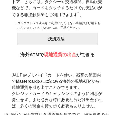
トア、さらには、タクシーや交通機関、自動販売
機などで、カードをタッチするだけでお支払いが
*
できる非接触決済もご利用できます
。
コンタクトレス決済をご利用いただけない店舗および端末も
ございますので、あらかじめご了承ください。
決済方法
海外ATMで
現地通貨の出金
ができる
JAL Payプリペイドカードを使い、残高の範囲内
で
Mastercardのロゴ
のある海外の現地ATMから
現地通貨を引き出すことができます。
クレジットカードのキャッシングのように利息が
発生せず、また必要な時に必要な分だけ出金すれ
ば、多くの現金を持ち歩く必要もありません。
海外ATM手数料は各通貨単位建てです。円換算後の手