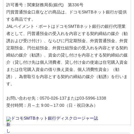
許可番号：関東財務局長(銀代) 第336号
円貨普通預金口座などの商品は、ドコモSMTBネット銀行が提供
する商品です。
JALペイメント・ポートはドコモSMTBネット銀行の銀行代理業
者として、円普通預金の受入れを内容とする契約締結の媒介（勧
誘および受け付け）、ならびに円定期預金、外貨普通預金、外貨
定期預金、円仕組預金、外貨仕組預金の受入れを内容とする契約
締結の媒介（勧誘）、資金の貸し付けを内容とする契約締結の媒
介（貸し付け先は個人消費者、貸し付け金の使途は住宅購入資金
または住宅購入資金の借り換え資金、個人消費性資金）（勧
誘）、為替取引を内容とする契約の締結の媒介（勧誘）を行いま
す。
お問い合わせ先：0570-026-137または03-5996-1338
受付時間：月～土 9:00～17:00（日・祝日休み）
ドコモSMTBネット銀行ディスクロージャー誌