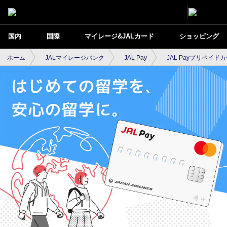
国内
国際
マイレージ&JALカード
ショッピング
ホーム
JALマイレージバンク
JAL Pay
JAL Payプリペイド
はじめての留学を、安心の留学に。