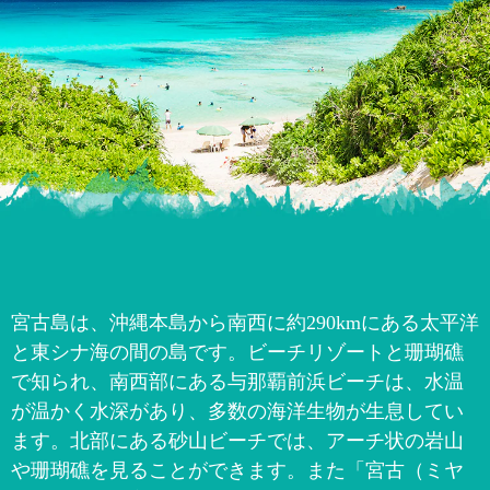
宮古島は、沖縄本島から南西に約290kmにある太平洋
と東シナ海の間の島です。ビーチリゾートと珊瑚礁
で知られ、南西部にある与那覇前浜ビーチは、水温
が温かく水深があり、多数の海洋生物が生息してい
ます。北部にある砂山ビーチでは、アーチ状の岩山
や珊瑚礁を見ることができます。また「宮古（ミヤ