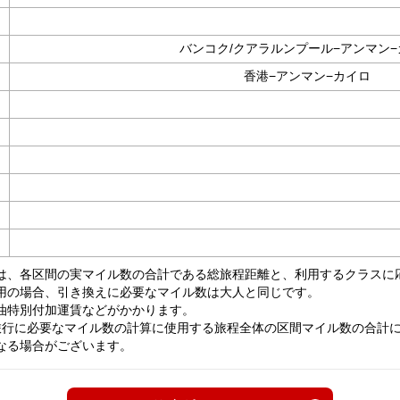
バンコク/クアラルンプール−アンマン−
香港−アンマン−カイロ
は、各区間の実マイル数の合計である総旅程距離と、利用するクラスに
用の場合、引き換えに必要なマイル数は大人と同じです。
油特別付加運賃などがかかります。
旅行に必要なマイル数の計算に使用する旅程全体の区間マイル数の合計
なる場合がございます。