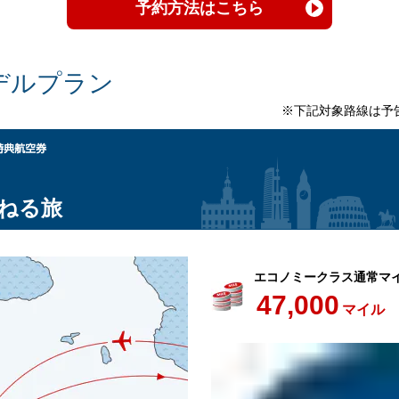
予約方法はこちら
デルプラン
※下記対象路線は予
ねる旅
エコノミークラス通常マ
47,000
マイル