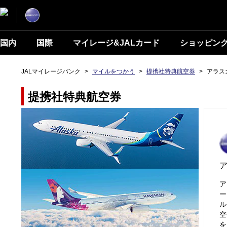
国内
国際
マイレージ&JALカード
ショッピン
JALマイレージバンク
>
マイルをつかう
>
提携社特典航空券
>
アラス
提携社特典航空券
ア
ー
ル
空
を