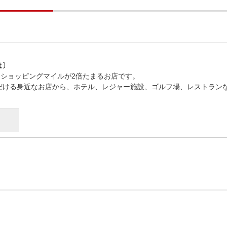
は〕
とショッピングマイルが2倍たまるお店です。
だける身近なお店から、ホテル、レジャー施設、ゴルフ場、レストラン
）