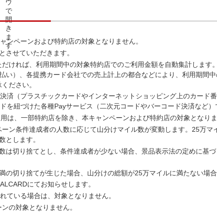
キャンペーンおよび特約店の対象となりません。
回とさせていただきます。
ただければ、利用期間中の対象特約店でのご利用金額を自動集計します
回払い）、各提携カード会社での売上計上の都合などにより、利用期間中
承ください。
ド決済（プラスチックカードやインターネットショッピング上のカード
ードを紐づけた各種Payサービス（二次元コードやバーコード決済など
ayのご利用は、一部特約店を除き、本キャンペーンおよび特約店の対象となり
ペーン条件達成者の人数に応じて山分けマイル数が変動します。25万マ
数とします。
端数は切り捨てとし、条件達成者が少ない場合、景品表示法の定めに基づ
満の切り捨てが生じた場合、山分けの総額が25万マイルに満たない場
JALCARDにてお知らせします。
されている場合は、対象となりません。
ーンの対象となりません。