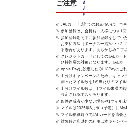
ご注意
JALカード以外でのお支払いは、本
参加登録は、会員お一人様につき1
参加登録期間中に参加登録をしてい
お支払方法（ボーナス一括払い・2
る場合があります。あらかじめご了
クレジットカードとしてのJALカー
び特約店の対象となります。JALカ
Apple Payに設定したQUICP
山分けキャンペーンのため、キャン
割ったマイル数を1名当たりのマイル
山分けマイル数は、1マイル未満の
設定される場合があります。
条件達成者が少ない場合や1マイル未
マイルは2026年6月末（予定）にMy
マイル積算時点でJALカードを退会
対象特約店以外の利用は本キャンペ