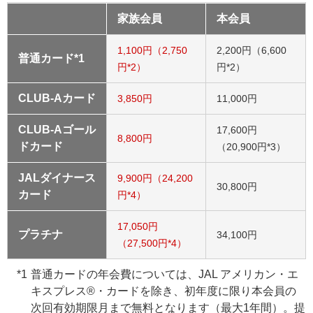
家族会員
本会員
1,100円（2,750
2,200円（6,600
普通カード*1
円*2）
円*2）
CLUB-Aカード
3,850円
11,000円
CLUB-Aゴール
17,600円
8,800円
ドカード
（20,900円*3）
JALダイナース
9,900円（24,200
30,800円
カード
円*4）
17,050円
プラチナ
34,100円
（27,500円*4）
普通カードの年会費については、JAL アメリカン・エ
キスプレス®・カードを除き、初年度に限り本会員の
次回有効期限月まで無料となります（最大1年間）。提