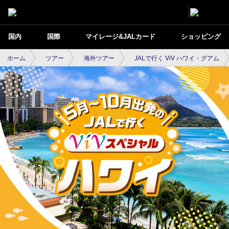
国内
国際
マイレージ&JALカード
ショッピング
ホーム
ツアー
海外ツアー
JALで行く ViV ハワイ・グアム
5～10月出発のJALで行くViVスペシャル ハ