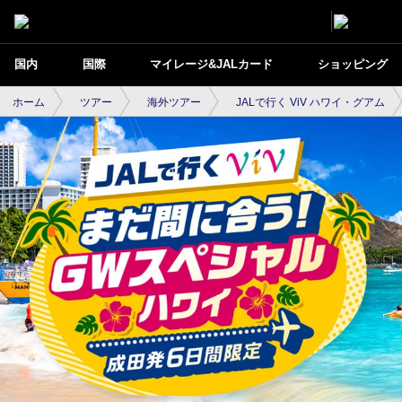
国内
国際
マイレージ&JALカード
ショッピング
ホーム
ツアー
海外ツアー
JALで行く ViV ハワイ・グアム
JALで行くViV ゴールデンウィークスペシ