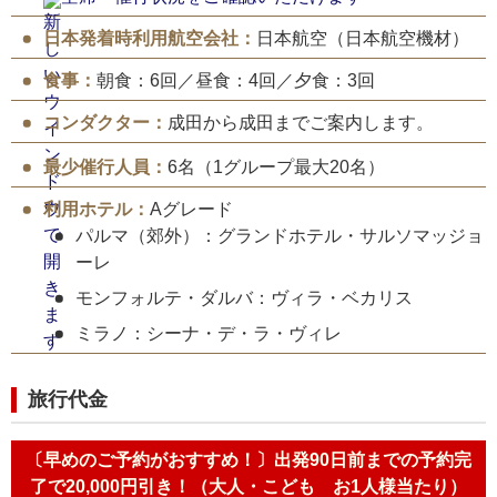
日本発着時利用航空会社：
日本航空（日本航空機材）
食事：
朝食：6回／昼食：4回／夕食：3回
コンダクター：
成田から成田までご案内します。
最少催行人員：
6名（1グループ最大20名）
利用ホテル：
Aグレード
パルマ（郊外）：グランドホテル・サルソマッジョ
ーレ
モンフォルテ・ダルバ：ヴィラ・ベカリス
ミラノ：シーナ・デ・ラ・ヴィレ
旅行代金
〔早めのご予約がおすすめ！〕出発90日前までの予約完
了で20,000円引き！（大人・こども お1人様当たり）