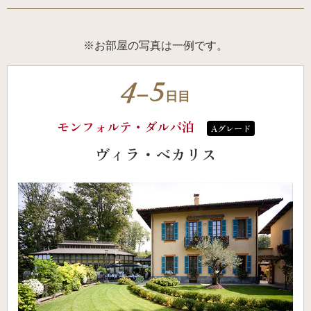
※お部屋の写真は一例です。
4
5
ー
日目
モンフォルテ・ダルバ泊
Aグレード
ヴィラ・ベカリス