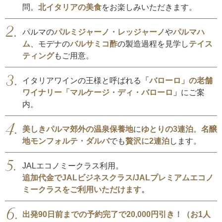
問。
北イタリアの美食
をお楽しみいただきます。
パルマの
パルミジャーノ・レッジャーノ
や
パルマハ
ム
、モデナの
バルサミコ酢
の製造過程を見学し
テイス
ティング
もご用意。
イタリアワインの王様と呼ばれる
「バローロ」の老舗
ワイナリー「マルケージ・ディ・バローロ」
にご案
内。
美しきパルマ郊外の温泉保養地
に
ゆとりの3連泊
。
名醸
地モンフォルテ・ダルバ
でも
贅沢に2連泊
します。
JALエコノミークラス利用。
追加代金でJALビジネスクラス/JALプレミアムエコノ
ミークラスをご利用いただけます。
出発90日前までの予約完了で20,000円引き！（お1人