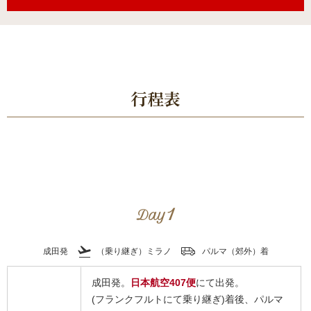
行程表
1
Day
flight_takeoff
airport_shuttle
成田発
（乗り継ぎ）ミラノ
パルマ（郊外）着
成田発。
日本航空407便
にて出発。
(フランクフルトにて乗り継ぎ)着後、パルマ