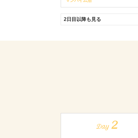
マンハイム泊
2日目以降も見る
2
Day