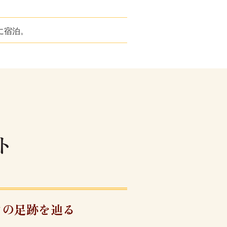
に宿泊。
ト
ツの足跡を辿る