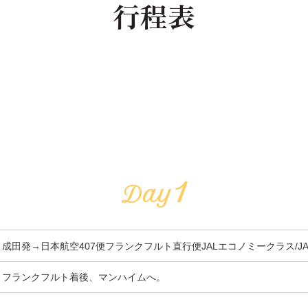
行程表
1
Day
成田発→日本航空407便フランクフルト直行便JALエコノミークラス/J
フランクフルト着後、マンハイムへ。