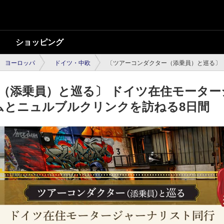
ショッピング
ヨーロッパ
ドイツ・中欧
〔ツアーコンダクター（添乗員）と巡る〕 
（添乗員）と巡る〕 ドイツ在住モーター
ムとニュルブルクリンクを訪ねる8日間