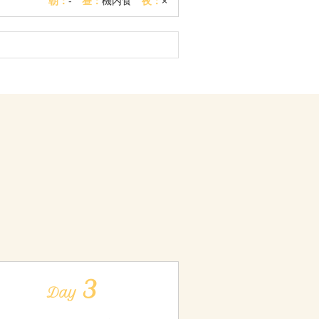
朝：
-
昼：
機内食
夜：
×
3
Day