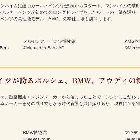
マンハイムに建つカール・ベンツ記念碑からスタート。マンハイムの隣
人ベルタ・ベンツが初めてのロングドライブをしたルートの一部を通り
ベンツの高性能モデル「AMG」の本社工場も訪問します。
メルセデス・ベンツ博物館
AMG
 Benz
©Mercedes-Benz AG
©Merce
イツが誇るポルシェ、BMW、アウディの
ェ、航空機用エンジンメーカーから始まったことでエンジンにこだわり
動車メーカーをその成り立ちから時代背景と共に振り返り、現在に至る
BMW博物館
アウデ
©BMW Group
©Audi 