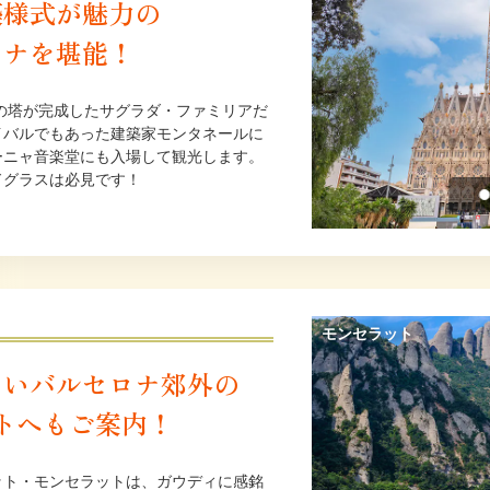
築様式が魅力の
ロナを堪能！
スの塔が完成したサグラダ・ファミリアだ
イバルでもあった建築家モンタネールに
ーニャ音楽堂にも入場して観光します。
ドグラスは必見です！
くい
バルセロナ郊外の
トへもご案内！
ット・モンセラットは、ガウディに感銘