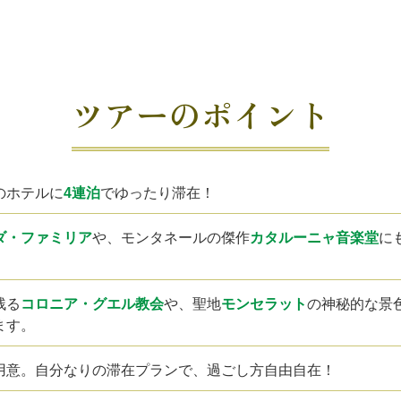
ツアーのポイント
のホテルに
4連泊
でゆったり滞在！
ダ・ファミリア
や、モンタネールの傑作
カタルーニャ音楽堂
に
残る
コロニア・グエル教会
や、聖地
モンセラット
の神秘的な景
ます。
用意。自分なりの滞在プランで、過ごし方自由自在！