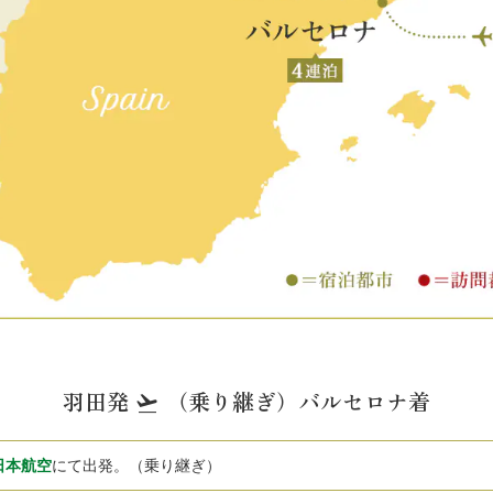
羽田発
（乗り継ぎ）バルセロナ着
flight_takeoff
日本航空
にて出発。（乗り継ぎ）