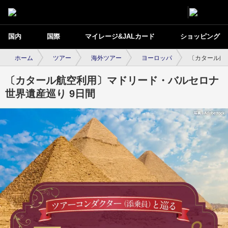
国内
国際
マイレージ&JALカード
ショッピング
ホーム
ツアー
海外ツアー
ヨーロッパ
〔カタール航
〔カタール航空利用〕マドリード・バルセロナ
世界遺産巡り 9日間