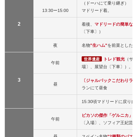
（ドーハにて乗り継ぎ）
13:30ー15:00
マドリード着。
2
着後、
マドリードの簡単な
〔下車〕）
夜
名物
"生ハム"
を前菜とした
トレド観光
（サ
世界遺産
午前
場〕、展望台〔下車〕）。
3
〔ジャルパックこだわりラ
昼
ランにて昼食
15:30頃マドリードに戻り
ピカソの傑作「ゲルニカ」
午前
〔入場〕、ソフィア王妃芸
昼
スペイン名物
"2種類のパエリ