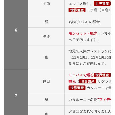
午前
エル〔入場〕、
世界遺産
ミラ邸〔車窓〕
世界遺産
昼
名物"タパス"の昼食
6
モンセラット観光
（バルセ
午後
へご案内します）。
地元で人気のレストランに
夜
〔11月18日、12月19日
夜景にもご案内します。
ミニバスで巡る
世界遺産
終日
観光
（
サグラダ
世界遺産
カタルーニャ音
世界遺産
7
昼
カタルーニャ名物
"フィデウ
夕食は含まれておりません
夜