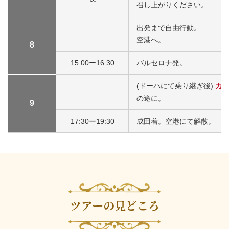
召し上がりください。
出発まで自由行動。
空港へ。
8
15:00ー16:30
バルセロナ発。
(ドーハにて乗り継ぎ後)
カタ
の途に。
9
17:30ー19:30
成田着。空港にて解散。
ツアーの見どころ