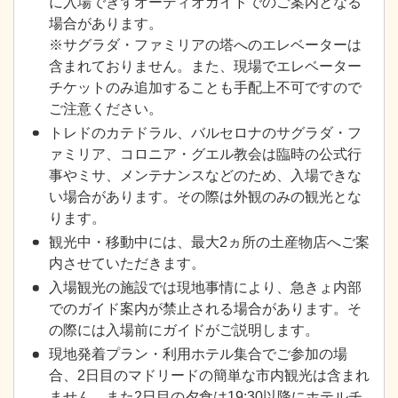
に入場できずオーディオガイドでのご案内となる
場合があります。
※サグラダ・ファミリアの塔へのエレベーターは
含まれておりません。また、現場でエレベーター
チケットのみ追加することも手配上不可ですので
ご注意ください。
トレドのカテドラル、バルセロナのサグラダ・フ
ァミリア、コロニア・グエル教会は臨時の公式行
事やミサ、メンテナンスなどのため、入場できな
い場合があります。その際は外観のみの観光とな
ります。
観光中・移動中には、最大2ヵ所の土産物店へご案
内させていただきます。
入場観光の施設では現地事情により、急きょ内部
でのガイド案内が禁止される場合があります。そ
の際には入場前にガイドがご説明します。
現地発着プラン・利用ホテル集合でご参加の場
合、2日目のマドリードの簡単な市内観光は含まれ
ません。また2日目の夕食は19:30以降にホテルチ