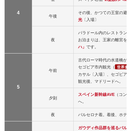
4
その後、かつての王室の避
午後
光
〔入場〕
パラドール内のレストラン
夜
お泊まりは、王家の離宮を
ハ」
です。
古代ローマ時代の水道橋が
セゴビア市内観光（
世界遺
午前
カサル〔入場〕、セゴビア
観光後、マドリードへ。
5
スペイン新幹線AVE
（コンフ
夕刻
へ。
夜
バルセロナ着。着後、ホテ
ガウディ作品群を巡るバル