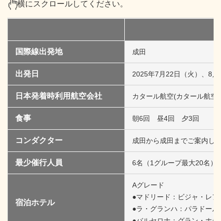
横にスクロールしてください。
国際線出発地
成田
出発日
2025年7月22日（火）、8
日本発着時利用航空会社
カタール航空(カタール航空
食事
朝6回 昼4回 夕3回
コンダクター
成田から成田までご案内し
最少催行人員
6名（1グループ最大20名）
Aグレード
●マドリード：ビジャ・レア
宿泊ホテル
●ラ・グランハ：パラドール
●バルセロナ：グラン・ホテ