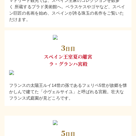
マドリード観光では、スペイン王家のコレクションを数多
く 所蔵するプラド美術館へ。ベラスケスやゴヤなど、スペイ
ン巨匠の名画を始め、スペインが誇る珠玉の名作をご覧いた
だけます。
3
日目
スペイン王室夏の離宮
ラ・グランハ宮殿
フランスの太陽王ルイ14世の孫であるフェリペ5世が故郷を懐
かしんで建てた「小ヴェルサイユ」と呼ばれる宮殿。壮大な
フランス式庭園が見どころです。
5
日目