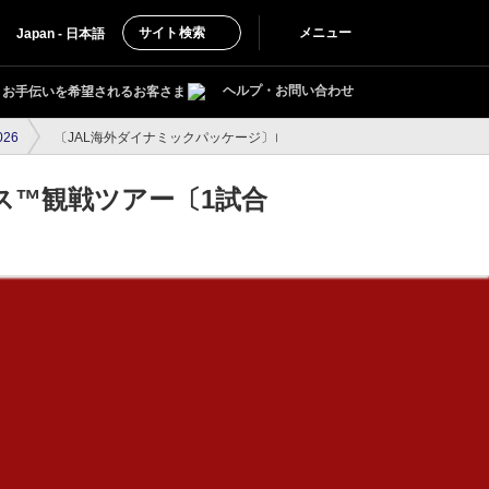
サイト検索
メニュー
Japan - 日本語
ヘルプ・お問い合わせ
お手伝いを希望されるお客さま
26
〔JAL海外ダイナミックパッケージ〕ロサンゼルス・ドジャース™観戦ツ
ス™観戦ツアー〔1試合