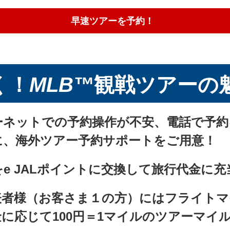
月13日（水）
19:10
月14日（木）
早速ツアーを予約！
19:10
月25日（月）
18:10
コロラド・ロッ
月26日（火）
19:10
Colorado Rockies™
月27日（水）
19:10
く！
MLB™
観戦ツアーの
月29日（金）
19:10
フィラデルフィ
月30日（土）
19:10
ーネットでの予約操作が不安、電話で予
Philadelphia Philli
月31日（日）
13:10
に、海外ツアー予約サポートをご用意！
月5日（金）
19:10
e JALポイントに交換して旅行代金に
ロサンゼルス・
月6日（土）
19:10
Los Angeles Angel
表者様（お客さま１の方）にはフライトマ
月7日（日）
13:10
に応じて100円＝1マイルのツアーマイ
月15日（月）
19:10