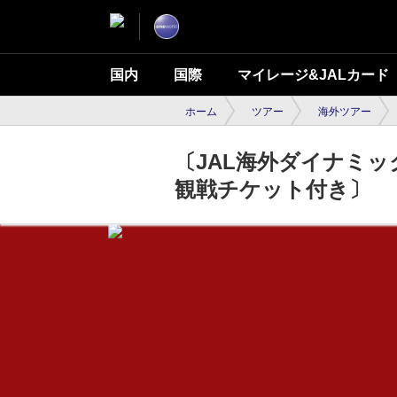
国内
国際
マイレージ&JALカード
ホーム
ツアー
海外ツアー
〔JAL海外ダイナミ
観戦チケット付き〕