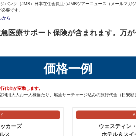
タンパベイ・レ
月16日（火）
19:10
ージバンク（JMB）日本在住会員且つJMBツアーニュース（メールマ
Tampa Bay Rays™
が必要です。
月17日（水）
12:10
らから
月19日（金）
19:10
救急医療サポート保険が含まれます。万が
ボルチモア・オ
月20日（土）
19:10
Baltimore Orioles™
月21日（日）
13:10
月2日（木）
19:10
価格一例
月3日（金）
19:10
サンディエゴ・
San Diego Padres
月4日（土）
19:10
旅行代金が変動します。
名1室利用大人お一人様当たり、燃油サーチャージ込みの旅行代金（目安額
月5日（日）
16:20
月6日（月）
19:10
ド
コロラド・ロッ
月7日（火）
19:10
Colorado Rockies™
ェッカーズ
ウェスティン
月8日（水）
19:10
ルス
ホテル＆スイ