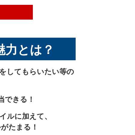
キーズ™
魅力とは？
ア・フィリーズ™
約をしてもらいたい等の
es™
充当できる！
エンゼルス™
s™
イルに加えて、
ルがたまる！