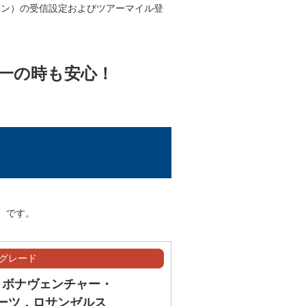
イズ™
ガジン）の受信設定およびツアーマイル登
一の時も安心！
リオールズ™
パドレス™
™
）です。
Aグレード
キーズ™
・ボナヴェンチャー・
ーツ，ロサンゼルス