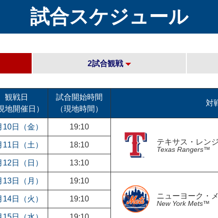
試合スケジュール
2試合観戦
観戦日
試合開始時間
対
現地開催日）
（現地時間）
月10日（金）
19:10
テキサス・レン
月11日（土）
18:10
Texas Rangers™
月12日（日）
13:10
月13日（月）
19:10
ニューヨーク・
月14日（火）
19:10
New York Mets™
月15日（水）
19:10