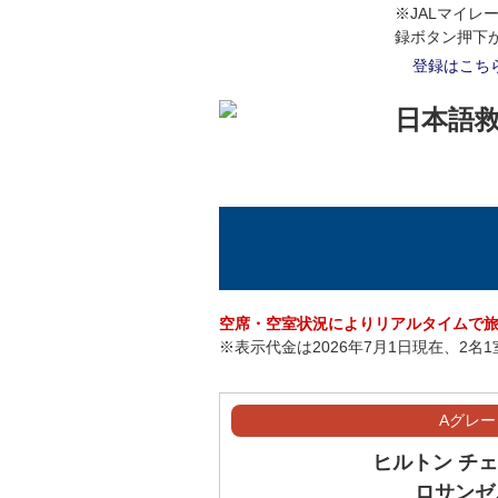
6月
6月15日（月）
6
※JALマイレ
録ボタン押下
6月16日（火）
6
登録はこち
6月18日（木）
6
日本語
6月19日（金）
6
6月20日（土）
6
7月1日（水）
7
7月2日（木）
7
7月3日（金）
7
空席・空室状況によりリアルタイムで
※表示代金は2026年7月1日現在、2
7月4日（土）
7
7月5日（日）
7
Aグレー
7月6日（月）
7
ヒルトン チ
7月7日（火）
7
ロサンゼ