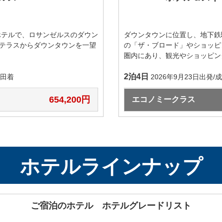
月10日（金）
19:10
アリゾナ・ダイ
月11日（土）
18:10
Arizona Diamondb
ホテルで、ロサンゼルスのダウン
ダウンタウンに位置し、地下鉄
月12日（日）
13:10
テラスからダウンタウンを一望
の「ザ・ブロード」やショッピ
圏内にあり、観光やショッピン
月28日（火）
19:10
2泊4日
シアトル・マリ
成田着
2026年9月23日出発/
月29日（水）
19:10
Seattle Mariners™
月30日（木）
19:10
654,200円
エコノミークラス
月31日（金）
19:10
ボストン・レッ
Boston Red Sox™
18:10
月1日（土）
ホテルラインナップ
ボストン・レッ
月2日（日）
16:20
Boston Red Sox™
ご宿泊のホテル ホテルグレードリスト
月10日（月）
19:10