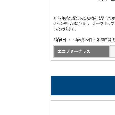
7月9日（木）
7
7月
7月10日（金）
7
1927年築の歴史ある建物を改装した
7月11日（土）
7
タウン中心部に位置し、ルーフトップ
いただけます。
7月27日（月）
7
2泊4日
2026年9月22日出発/羽田発
7月28日（火）
7
7月29日（水）
7
エコノミークラス
7月30日（木）
7
7月31日（金）
8
8月1日（土）
8
8月9日（日）
8