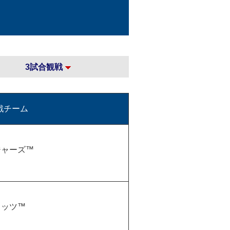
3試合観戦
戦チーム
ジャーズ™
メッツ™