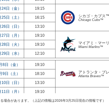
月24日（金）
19:15
シカゴ・カブス
月25日（土）
16:15
Chicago Cubs™
月26日（日）
13:10
月27日（月）
19:10
マイアミ・マー
月28日（火）
19:10
Miami Marlins™
月29日（水）
12:10
月8日（金）
19:10
アトランタ・ブ
月9日（土）
18:10
Atlanta Braves™
月10日（日）
13:10
月11日（月）
19:10
場合があります。（上記の情報は2026年3月25日現在の情報です）
月12日（火）
19:10
サンフランシス
San Francisco Gia