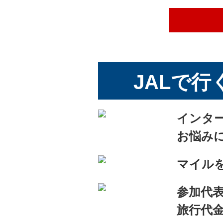
5月12日（火）
5
5月
5月13日（水）
5
5月24日（日）
5
5月25日（月）
5
5月26日（火）
5
JALで行
5月28日（木）
5
5月29日（金）
5
インタ
5月30日（土）
5
お悩み
6月4日（木）
6
マイルを
6月5日（金）
6
参加代
6月6日（土）
6
旅行代金
6月14日（日）
6