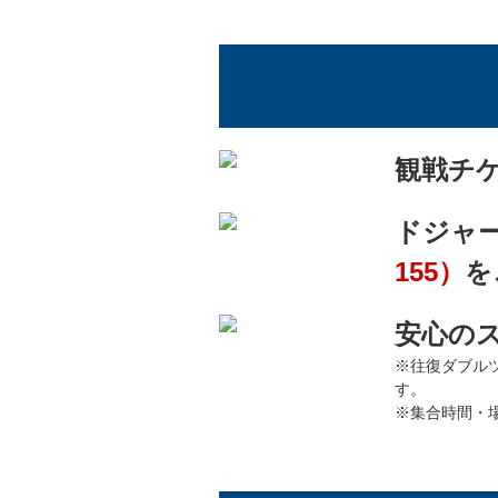
観戦チ
ドジャ
155）
を
安心の
※往復ダブル
す。
※集合時間・