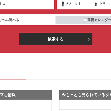
1
ラス
大人
小児
×
×
付のみ調べる
運賃カレンダ
検索する
立ち情報
今もっとも見られているタ