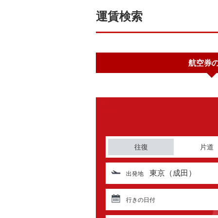
運賃検索
航空券
往復
片道
東京（成田）
出発地
行きの日付