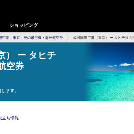
ショッピング
際空港（東京）発の飛行機・海外航空券
成田国際空港（東京） ー タヒチ線の
） ー タヒチ
航空券
内します。
役立ち情報