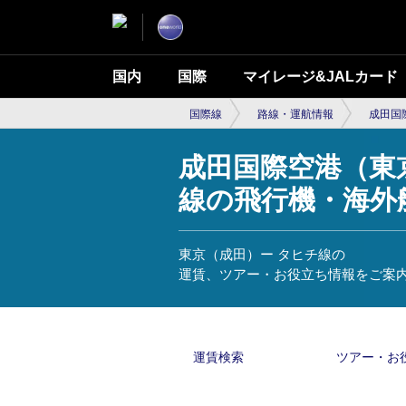
国内
国際
マイレージ&JALカード
国際線
路線・運航情報
成田国
成田国際空港（東京
線の飛行機・海外
東京（成田）ー タヒチ線の
運賃、ツアー・お役立ち情報をご案
運賃検索
ツアー・お