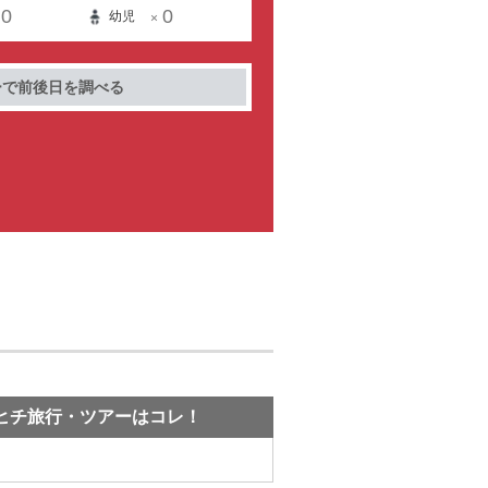
0
0
幼児
×
ーで前後日を調べる
ヒチ旅行・ツアーはコレ！